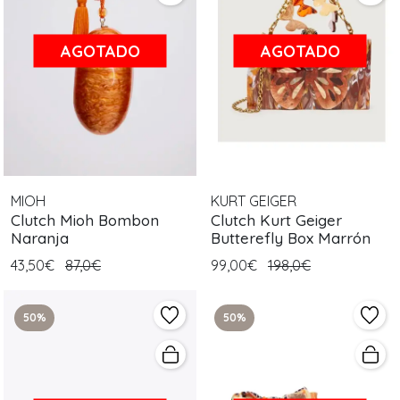
AGOTADO
AGOTADO
MIOH
KURT GEIGER
Clutch Mioh Bombon
Clutch Kurt Geiger
Naranja
Butterefly Box Marrón
43,50€
87,0€
99,00€
198,0€
50%
50%