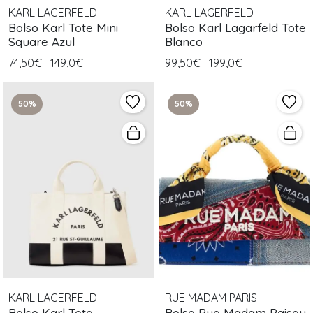
KARL LAGERFELD
KARL LAGERFELD
Bolso Karl Tote Mini
Bolso Karl Lagarfeld Tote
Square Azul
Blanco
74,50€
149,0€
99,50€
199,0€
50%
50%
KARL LAGERFELD
RUE MADAM PARIS
Bolso Karl Tote
Bolso Rue Madam Paisey