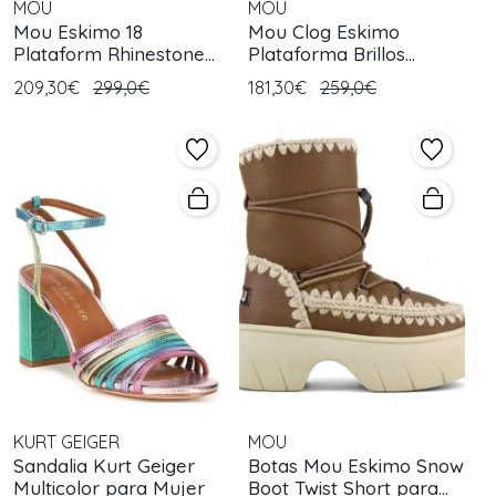
MOU
MOU
Mou Eskimo 18
Mou Clog Eskimo
Plataform Rhinestone
Plataforma Brillos
Camel para Mujer
Negra para Mujer
209,30€
299,0€
181,30€
259,0€
KURT GEIGER
MOU
Sandalia Kurt Geiger
Botas Mou Eskimo Snow
Multicolor para Mujer
Boot Twist Short para