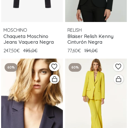
MOSCHINO
RELISH
Chaqueta Moschino
Blaiser Relish Kenny
Jeans Vaquera Negra
Cinturón Negra
247,50€
495,0€
77,60€
194,0€
60%
60%