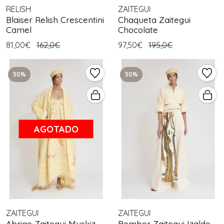
RELISH
ZAITEGUI
Blaiser Relish Crescentini
Chaqueta Zaitegui
Camel
Chocolate
81,00€
162,0€
97,50€
195,0€
50%
50%
AGOTADO
ZAITEGUI
ZAITEGUI
Abrigo Zaitegui Muskiz
Bomber Zaitegui Izalde