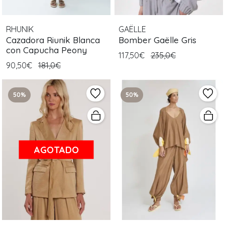
RHUNIK
GAËLLE
Cazadora Riunik Blanca
Bomber Gaëlle Gris
con Capucha Peony
117,50€
235,0€
90,50€
181,0€
50%
50%
AGOTADO