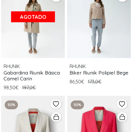
AGOTADO
RHUNIK
RHUNIK
Gabardina Riunik Básica
Biker Riunik Polipiel Bege
Camel Carin
86,50€
173,0€
98,50€
197,0€
50%
50%