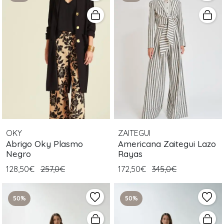
OKY
ZAITEGUI
Abrigo Oky Plasmo
Americana Zaitegui Lazo
Negro
Rayas
128,50€
257,0€
172,50€
345,0€
50%
50%