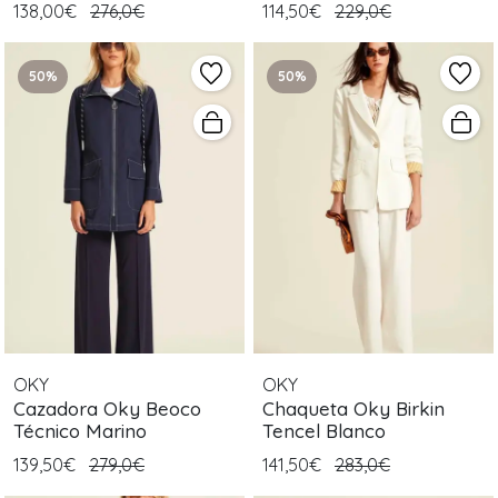
138,00€
276,0€
114,50€
229,0€
50%
50%
OKY
OKY
Cazadora Oky Beoco
Chaqueta Oky Birkin
Técnico Marino
Tencel Blanco
139,50€
279,0€
141,50€
283,0€