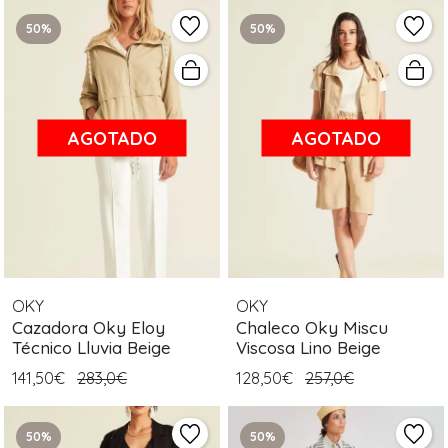
50%
50%
AGOTADO
AGOTADO
OKY
OKY
Cazadora Oky Eloy
Chaleco Oky Miscu
Técnico Lluvia Beige
Viscosa Lino Beige
141,50€
283,0€
128,50€
257,0€
50%
50%