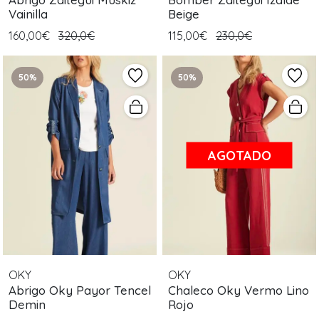
Vainilla
Beige
160,00€
320,0€
115,00€
230,0€
50%
50%
AGOTADO
OKY
OKY
Abrigo Oky Payor Tencel
Chaleco Oky Vermo Lino
Demin
Rojo