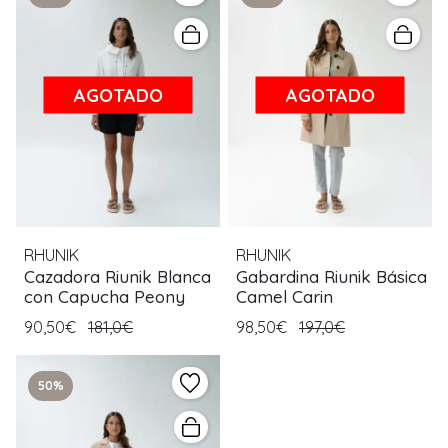
AGOTADO
AGOTADO
RHUNIK
RHUNIK
Cazadora Riunik Blanca
Gabardina Riunik Básica
con Capucha Peony
Camel Carin
90,50€
181,0€
98,50€
197,0€
50%