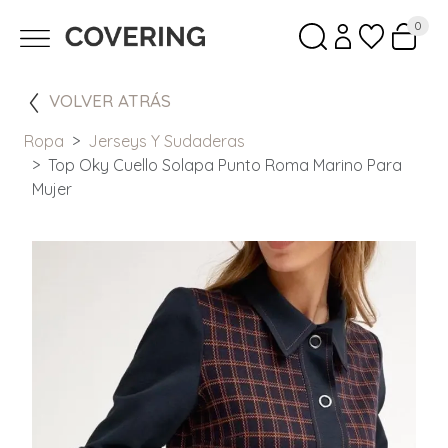
0
VOLVER ATRÁS
Ropa
Jerseys Y Sudaderas
Top Oky Cuello Solapa Punto Roma Marino Para
Mujer