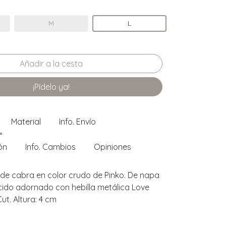
M
L
¡Pídelo ya!
Material
Info. Envío
ón
Info. Cambios
Opiniones
l de cabra en color crudo de Pinko. De napa
cido adornado con hebilla metálica Love
ut. Altura: 4 cm