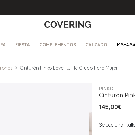
MARCA
PA
FIESTA
COMPLEMENTOS
CALZADO
urones
Cinturón Pinko Love Ruffle Crudo Para Mujer
PINKO
Cinturón Pin
145,00€
Seleccionar tall