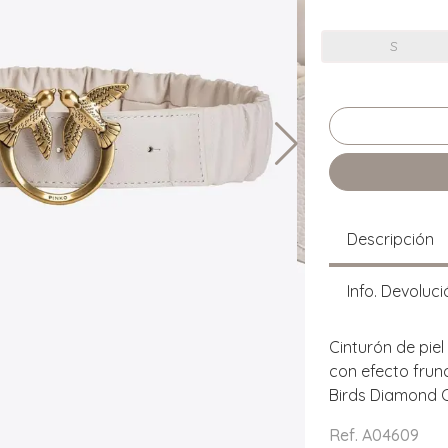
S
Descripción
Info. Devoluci
Cinturón de pie
con efecto frun
Birds Diamond C
Ref. A04609