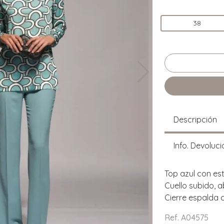
38
Descripción
Info. Devoluci
Top azul con e
Cuello subido, a
Cierre espalda c
Ref. A04575