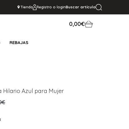
Tienda
Registro o login
Buscar artículo
0,00€
S
REBAJAS
Hilario Azul para Mujer
0€
a