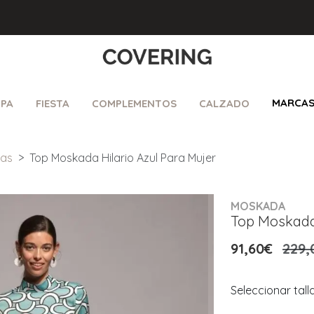
MARCA
PA
FIESTA
COMPLEMENTOS
CALZADO
sas
Top Moskada Hilario Azul Para Mujer
MOSKADA
Top Moskada 
91,60€
229,
Seleccionar tall