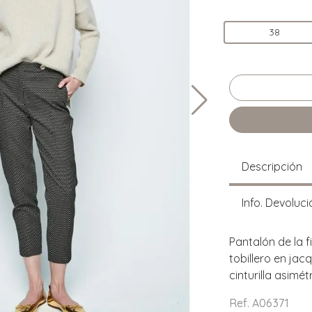
38
Descripción
Info. Devoluci
Pantalón de la f
tobillero en jac
cinturilla asimét
Ref. A06371