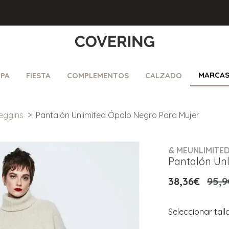
MARCA
PA
FIESTA
COMPLEMENTOS
CALZADO
eggins
Pantalón Unlimited Ópalo Negro Para Mujer
& MEUNLIMITE
Pantalón Un
38,36€
95,9
Seleccionar tall