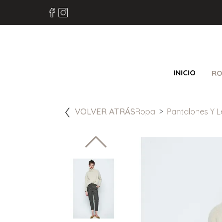
INICIO
RO
VOLVER ATRÁS
Ropa
Pantalones Y L