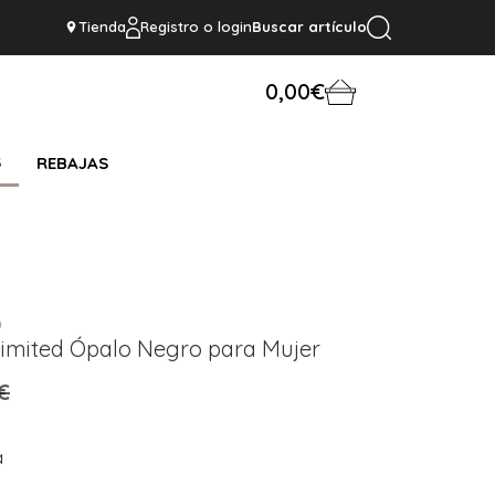
Tienda
Registro o login
Buscar artículo
0,00€
S
REBAJAS
D
limited Ópalo Negro para Mujer
€
a