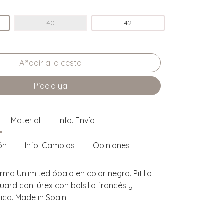
40
42
¡Pídelo ya!
Material
Info. Envío
ón
Info. Cambios
Opiniones
irma Unlimited ópalo en color negro. Pitillo
quard con lúrex con bolsillo francés y
rica. Made in Spain.