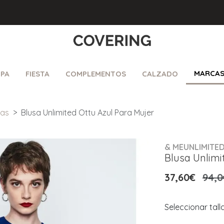
MARCA
PA
FIESTA
COMPLEMENTOS
CALZADO
sas
Blusa Unlimited Ottu Azul Para Mujer
& MEUNLIMITE
Blusa Unlimi
37,60€
94,0
Seleccionar tall