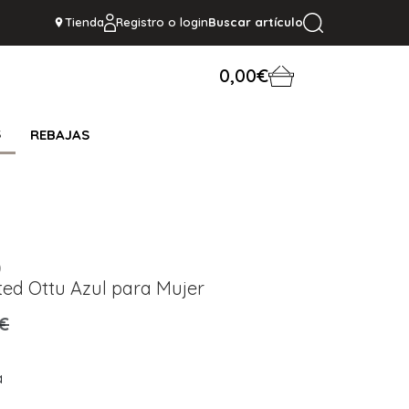
Tienda
Registro o login
Buscar artículo
0,00€
S
REBAJAS
D
ted Ottu Azul para Mujer
€
a