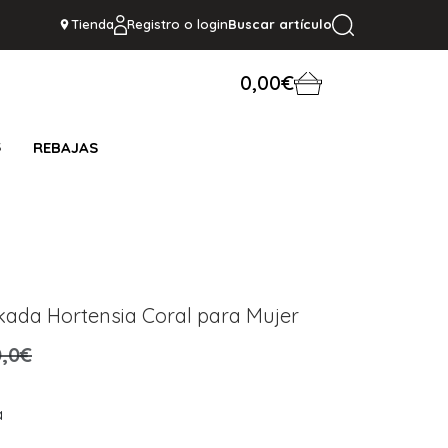
Tienda
Registro o login
Buscar artículo
0,00€
S
REBAJAS
ada Hortensia Coral para Mujer
,0€
a