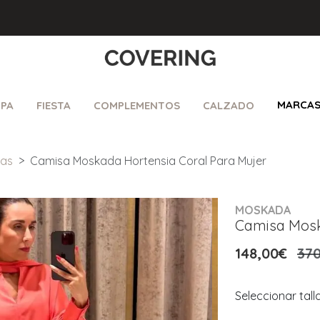
MARCA
PA
FIESTA
COMPLEMENTOS
CALZADO
sas
Camisa Moskada Hortensia Coral Para Mujer
MOSKADA
Camisa Mosk
148,00€
370
Seleccionar tall