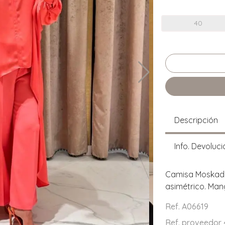
40
Descripción
Info. Devoluci
Camisa Moskada 
asimétrico. Mang
Ref. A06619
Ref. proveedor 