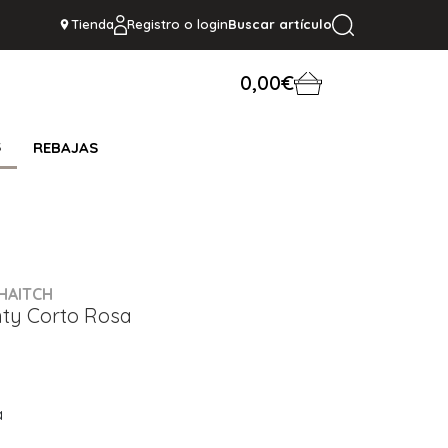
Tienda
Registro o login
Buscar artículo
0,00€
S
REBAJAS
HAITCH
nty Corto Rosa
a