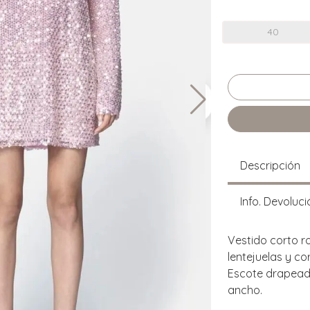
40
Descripción
Info. Devoluci
Vestido corto 
lentejuelas y co
Escote drapead
ancho.