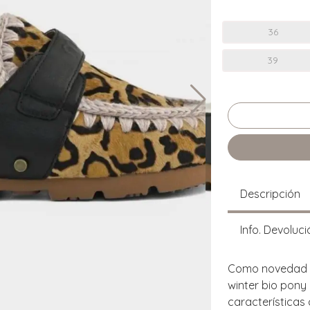
36
39
Descripción
Info. Devoluci
Como novedad p
winter bio pony
características