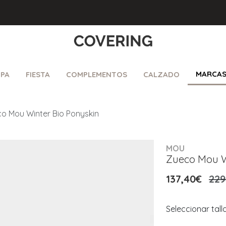
MARCA
PA
FIESTA
COMPLEMENTOS
CALZADO
o Mou Winter Bio Ponyskin
MOU
Zueco Mou W
137,40€
229
Seleccionar tall