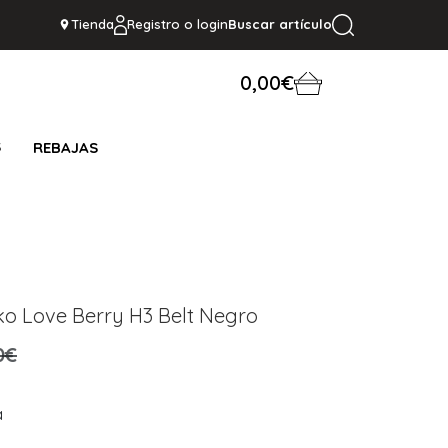
Tienda
Registro o login
Buscar artículo
0,00€
S
REBAJAS
ko Love Berry H3 Belt Negro
0€
a