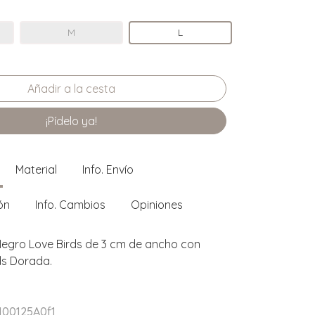
M
L
¡Pídelo ya!
Material
Info. Envío
ón
Info. Cambios
Opiniones
Negro Love Birds de 3 cm de ancho con
ds Dorada.
100125A0f1