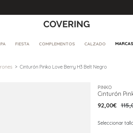
MARCA
PA
FIESTA
COMPLEMENTOS
CALZADO
urones
Cinturón Pinko Love Berry H3 Belt Negro
PINKO
Cinturón Pin
92,00€
115,
Seleccionar tall