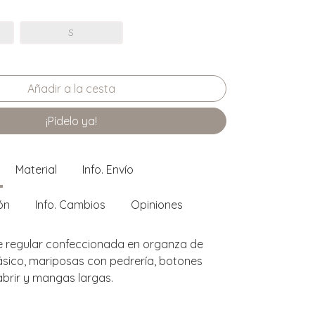
S
¡Pídelo ya!
Material
Info. Envío
ón
Info. Cambios
Opiniones
e regular confeccionada en organza de
lásico, mariposas con pedrería, botones
abrir y mangas largas.