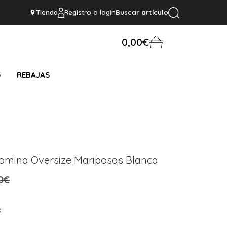
Tienda
Registro o login
Buscar artículo
0,00€
S
REBAJAS
omina Oversize Mariposas Blanca
0€
a