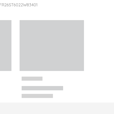
r FR26ST6022W83401