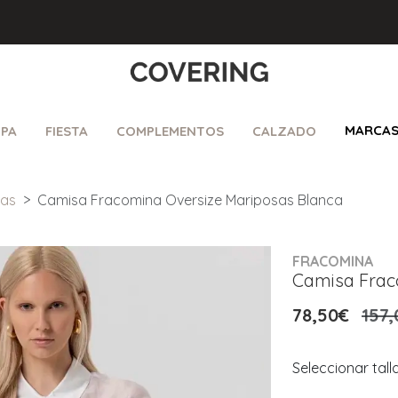
MARCA
PA
FIESTA
COMPLEMENTOS
CALZADO
sas
Camisa Fracomina Oversize Mariposas Blanca
FRACOMINA
Camisa Frac
78,50€
157,
Seleccionar tall