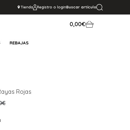
Tienda
Registro o login
Buscar artículo
0,00€
S
REBAJAS
Rayas Rojas
0€
a