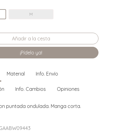
M
¡Pídelo ya!
Material
Info. Envío
ón
Info. Cambios
Opiniones
con puntada ondulada. Manga corta.
r GAABW09443