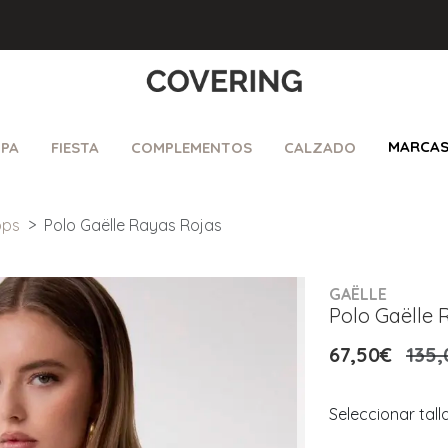
MARCA
PA
FIESTA
COMPLEMENTOS
CALZADO
ops
Polo Gaëlle Rayas Rojas
GAËLLE
Polo Gaëlle 
67,50€
135,
Seleccionar tall