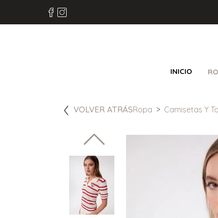
INICIO
RO
VOLVER ATRÁS
Ropa
Camisetas Y T