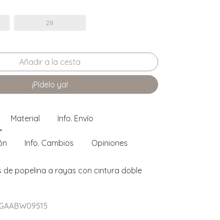
28
¡Pídelo ya!
Material
Info. Envío
ón
Info. Cambios
Opiniones
 de popelina a rayas con cintura doble
r GAABW09515