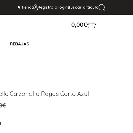
Tienda
Registro o login
Buscar artículo
0,00€
S
REBAJAS
lle Calzoncillo Rayas Corto Azul
0€
a