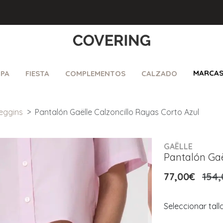
MARCA
PA
FIESTA
COMPLEMENTOS
CALZADO
eggins
Pantalón Gaëlle Calzoncillo Rayas Corto Azul
GAËLLE
Pantalón Gaë
77,00€
154,
Seleccionar tall