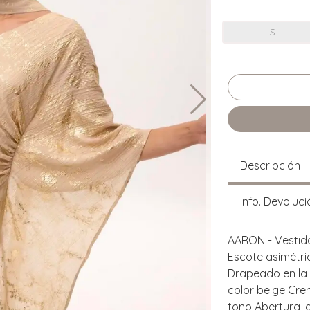
S
Descripción
Info. Devoluci
AARON - Vestid
Escote asimétric
Drapeado en la c
color beige Crem
tono Abertura la