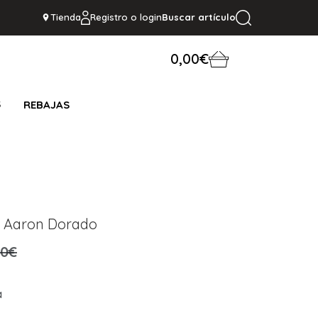
Tienda
Registro o login
Buscar artículo
0,00€
S
REBAJAS
h Aaron Dorado
,0€
a