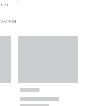
la S)
 12AARON