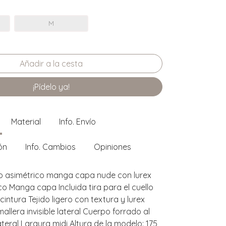
M
¡Pídelo ya!
Material
Info. Envío
ón
Info. Cambios
Opiniones
o asimétrico manga capa nude con lurex
o Manga capa Incluida tira para el cuello
intura Tejido ligero con textura y lurex
allera invisible lateral Cuerpo forrado al
teral Largura midi Altura de la modelo: 175