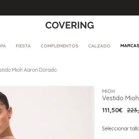
MARCA
PA
FIESTA
COMPLEMENTOS
CALZADO
stido Mioh Aaron Dorado
MIOH
Vestido Mio
111,50€
223
Seleccionar tall