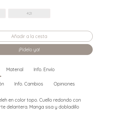
42I
¡Pídelo ya!
Material
Info. Envío
ón
Info. Cambios
Opiniones
eleh en color topo. Cuello redondo con
rte delantera. Manga sisa y dobladillo