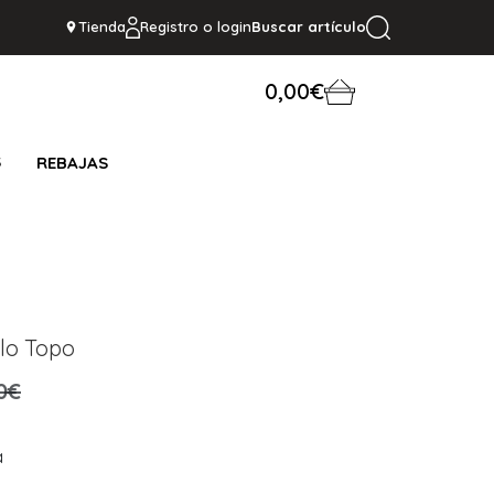
Tienda
Registro o login
Buscar artículo
0,00€
S
REBAJAS
lo Topo
0€
a