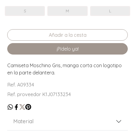
S
M
L
¡Pídelo ya!
Camiseta Moschino Gris, manga corta con logotipo
en la parte delantera.
Ref. A09334
Ref. proveedor K1J07133234
Material