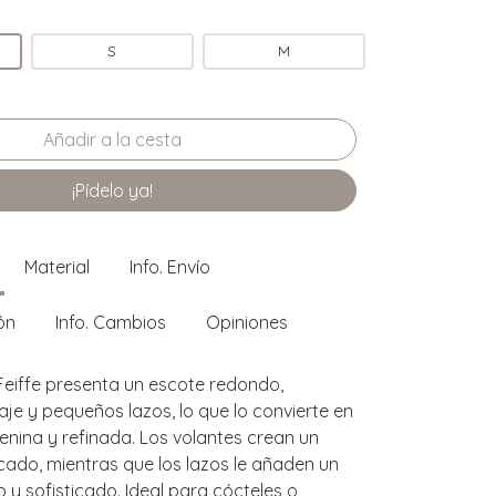
S
M
¡Pídelo ya!
Material
Info. Envío
ón
Info. Cambios
Opiniones
 Feiffe presenta un escote redondo,
je y pequeños lazos, lo que lo convierte en
nina y refinada. Los volantes crean un
cado, mientras que los lazos le añaden un
 y sofisticado. Ideal para cócteles o