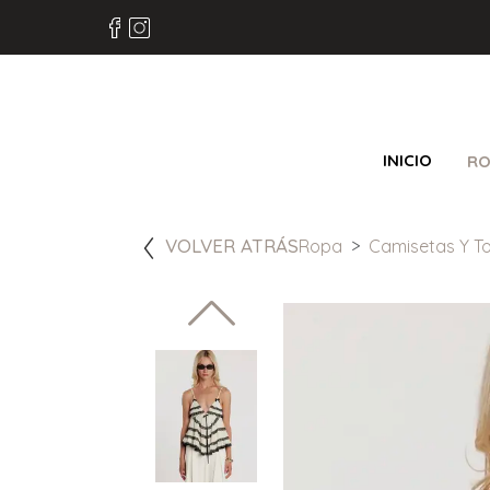
INICIO
RO
VOLVER ATRÁS
Ropa
Camisetas Y T