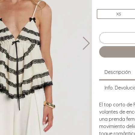
XS
Descripción
Info. Devoluci
El top corto de
volantes de enca
una prenda feme
movimiento deli
toque romántico