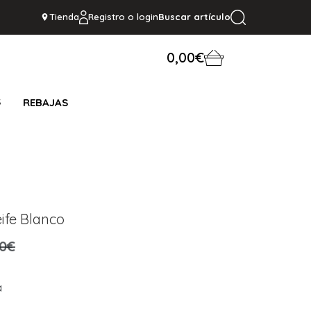
Tienda
Registro o login
Buscar artículo
0,00€
S
REBAJAS
eife Blanco
,0€
a