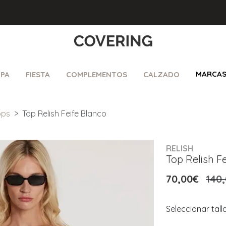
MARCA
PA
FIESTA
COMPLEMENTOS
CALZADO
ops
Top Relish Feife Blanco
RELISH
Top Relish F
70,00€
140
Seleccionar tall