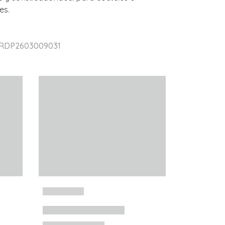
es.
r RDP2603009031