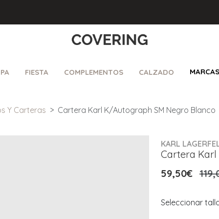
MARCA
PA
FIESTA
COMPLEMENTOS
CALZADO
os Y Carteras
Cartera Karl K/Autograph SM Negro Blanco
KARL LAGERFE
Cartera Kar
59,50€
119,
Seleccionar tall