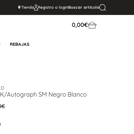
Tienda
Registro o login
Buscar artículo
0,00€
S
REBAJAS
LD
l K/Autograph SM Negro Blanco
0€
a