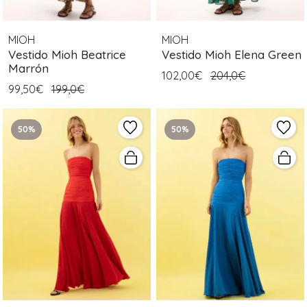
MIOH
MIOH
Vestido Mioh Beatrice
Vestido Mioh Elena Green
Marrón
102,00€
204,0€
99,50€
199,0€
50%
50%