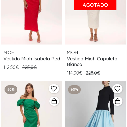
AGOTADO
MIOH
MIOH
Vestido Mioh Isabela Red
Vestido Mioh Capuleto
Blanco
112,50€
225,0€
114,00€
228,0€
50%
60%