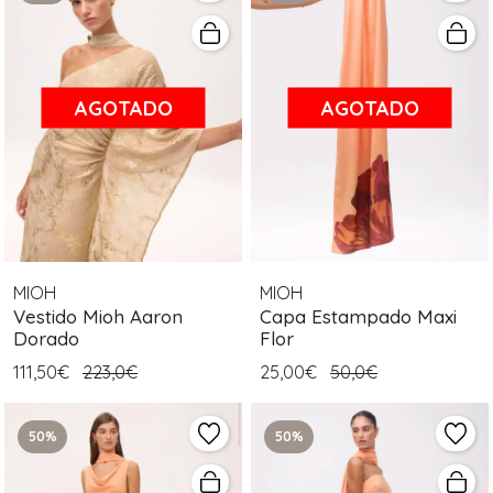
AGOTADO
AGOTADO
MIOH
MIOH
Vestido Mioh Aaron
Capa Estampado Maxi
Dorado
Flor
111,50€
223,0€
25,00€
50,0€
50%
50%