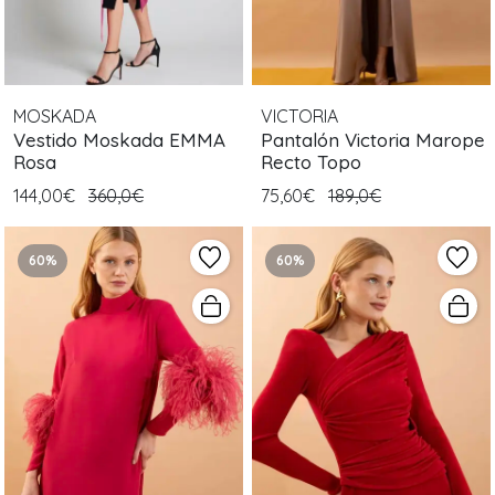
MOSKADA
VICTORIA
Vestido Moskada EMMA
Pantalón Victoria Marope
Rosa
Recto Topo
144,00€
360,0€
75,60€
189,0€
60%
60%