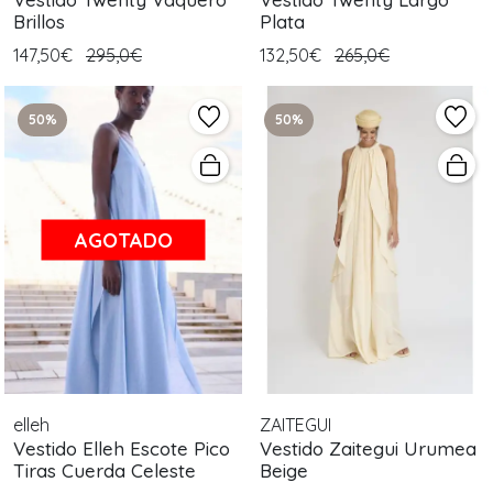
Brillos
Plata
147,50€
295,0€
132,50€
265,0€
50%
50%
AGOTADO
elleh
ZAITEGUI
Vestido Elleh Escote Pico
Vestido Zaitegui Urumea
Tiras Cuerda Celeste
Beige