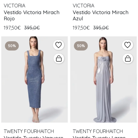
VICTORIA
VICTORIA
Vestido Victoria Mirach
Vestido Victoria Mirach
Rojo
Azul
197,50€
395,0€
197,50€
395,0€
50%
50%
TWENTY FOURHAITCH
TWENTY FOURHAITCH
Vestido Twenty Vaquero
Vestido Twenty Largo