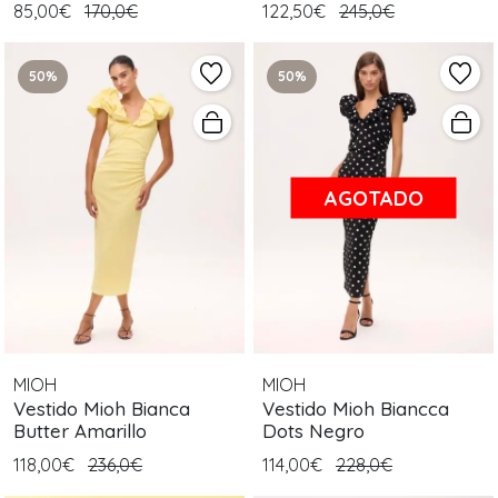
85,00€
170,0€
122,50€
245,0€
50%
50%
AGOTADO
MIOH
MIOH
Vestido Mioh Bianca
Vestido Mioh Biancca
Butter Amarillo
Dots Negro
118,00€
236,0€
114,00€
228,0€