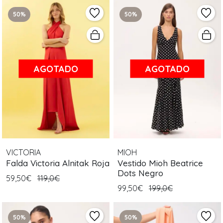
50%
50%
AGOTADO
AGOTADO
VICTORIA
MIOH
Falda Victoria Alnitak Roja
Vestido Mioh Beatrice
Dots Negro
59,50€
119,0€
99,50€
199,0€
50%
50%