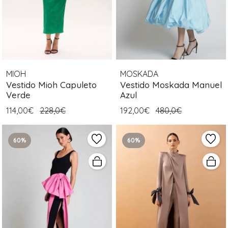
MIOH
MOSKADA
Vestido Mioh Capuleto
Vestido Moskada Manuel
Verde
Azul
114,00€
228,0€
192,00€
480,0€
60%
60%