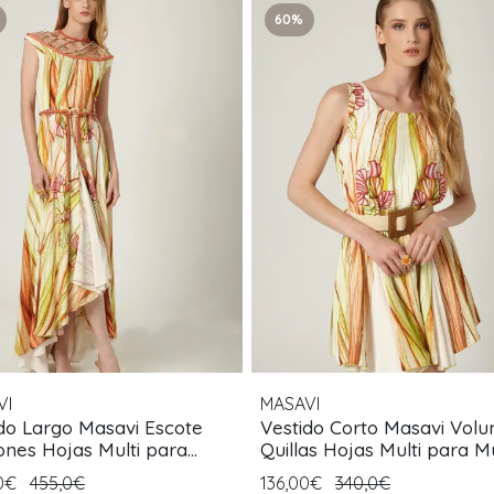
60%
VI
MASAVI
do Largo Masavi Escote
Vestido Corto Masavi Vol
nes Hojas Multi para
Quillas Hojas Multi para M
r
00€
455,0€
136,00€
340,0€