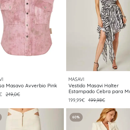
VI
MASAVI
sa Masavo Avverbio Pink
Vestido Masavi Halter
Estampado Cebra para M
0€
249,0€
199,99€
499,98€
60%