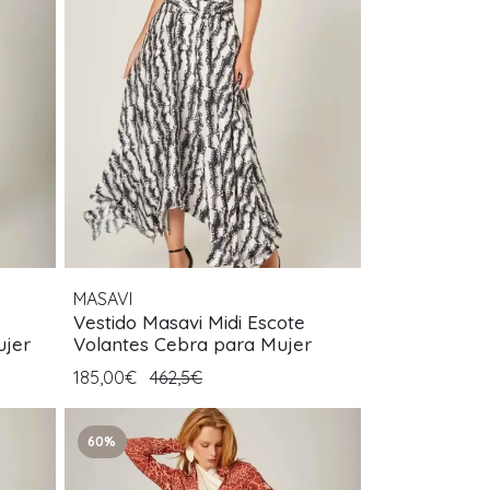
MASAVI
Vestido Masavi Midi Escote
ujer
Volantes Cebra para Mujer
185,00€
462,5€
60%