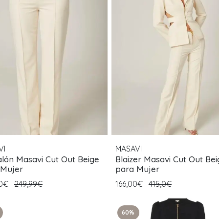
VI
MASAVI
lón Masavi Cut Out Beige
Blaizer Masavi Cut Out Bei
 Mujer
para Mujer
00€
249,99€
166,00€
415,0€
60%