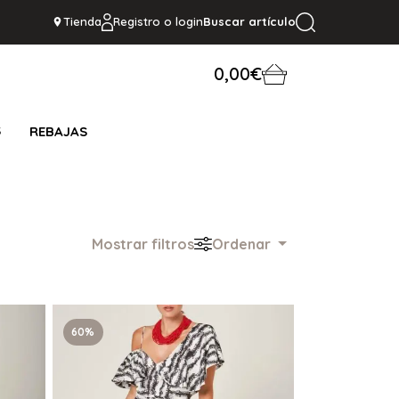
Tienda
Registro o login
Buscar artículo
0,00€
S
REBAJAS
Mostrar filtros
Ordenar
60%