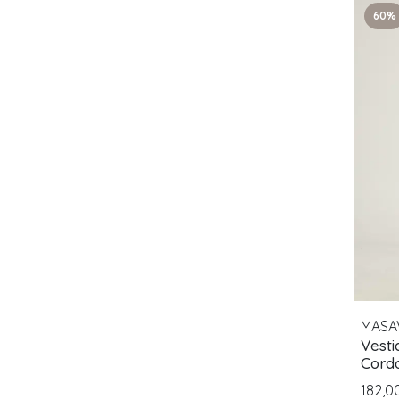
60%
MASA
Vesti
Cordo
Muje
182,