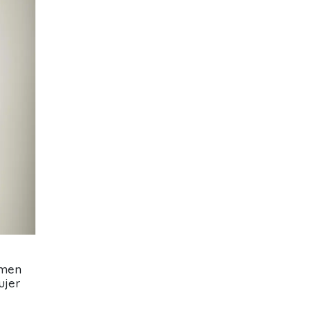
umen
ujer