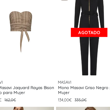
AGOTADO
VI
MASAVI
Masavi Jaquard Rayas Bison
Mono Masavi Griso Negro
o para Mujer
Mujer
0€
162,0€
134,00€
335,0€