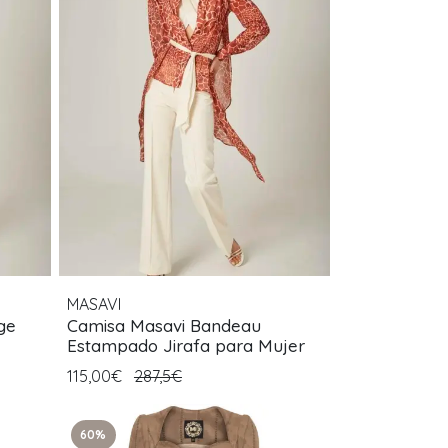
MASAVI
ge
Camisa Masavi Bandeau
Estampado Jirafa para Mujer
115,00€
287,5€
60%