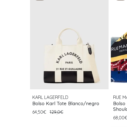
KARL LAGERFELD
RUE M
Bolso Karl Tote Blanco/negro
Bolso
Shoul
64,50€
129,0€
68,00