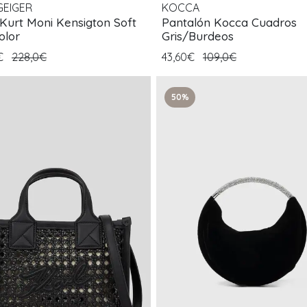
GEIGER
KOCCA
 Kurt Moni Kensigton Soft
Pantalón Kocca Cuadros
olor
Gris/Burdeos
0€
228,0€
43,60€
109,0€
50%