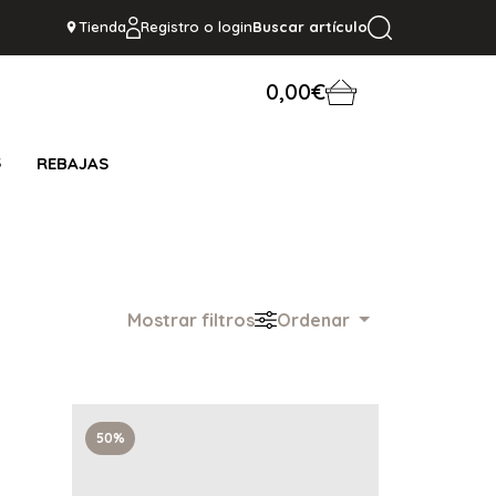
Tienda
Registro o login
Buscar artículo
0,00€
S
REBAJAS
Mostrar filtros
Ordenar
50%