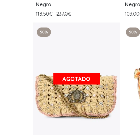
Negro
Negr
118,50€
237,0€
103,0
50%
50%
AGOTADO