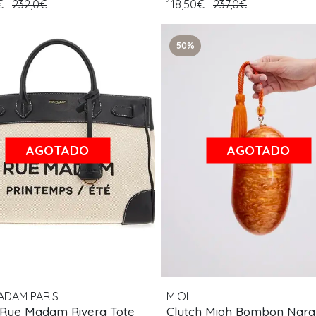
0€
232,0€
118,50€
237,0€
50%
AGOTADO
AGOTADO
ADAM PARIS
MIOH
 Rue Madam Rivera Tote
Clutch Mioh Bombon Nara