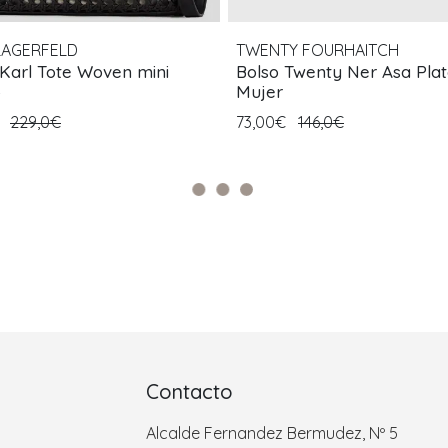
LAGERFELD
TWENTY FOURHAITCH
 Karl Tote Woven mini
Bolso Twenty Ner Asa Pla
o
Mujer
€
229,0€
73,00€
146,0€
Contacto
Alcalde Fernandez Bermudez, Nº 5