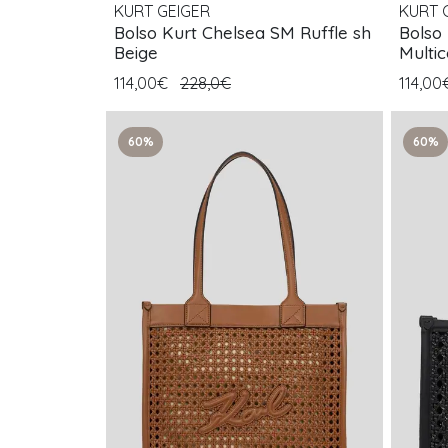
KURT GEIGER
KURT 
Bolso Kurt Chelsea SM Ruffle sh
Bolso
Beige
Multic
114,00€
228,0€
114,0
60%
60%