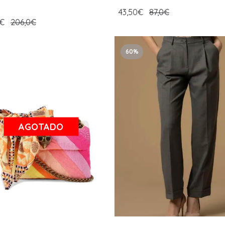
o
43,50€
87,0€
0€
206,0€
60%
AGOTADO