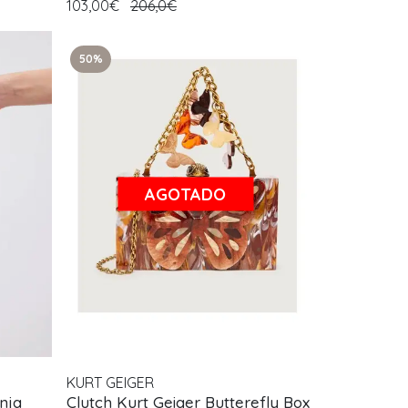
103,00€
206,0€
50%
AGOTADO
KURT GEIGER
nja
Clutch Kurt Geiger Butterefly Box