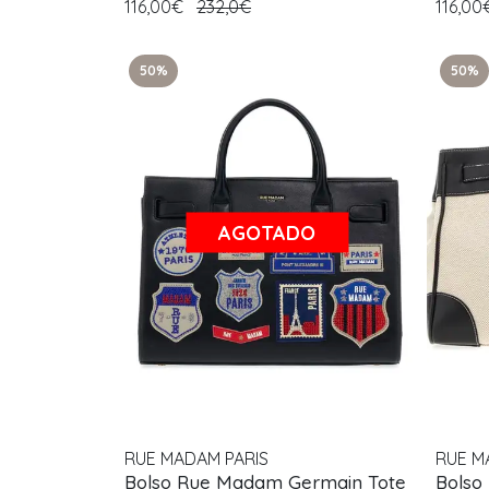
116,00€
232,0€
116,0
50%
50%
AGOTADO
RUE MADAM PARIS
RUE M
Bolso Rue Madam Germain Tote
Bolso