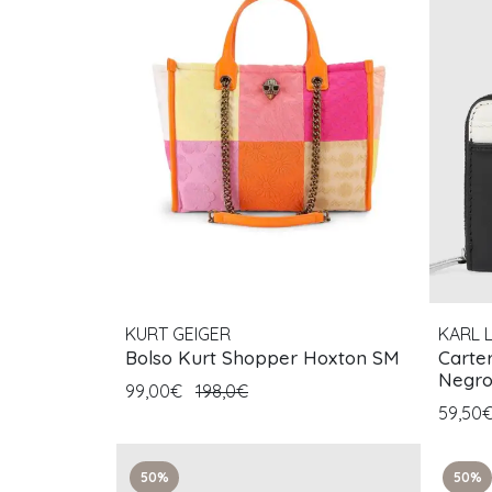
KURT GEIGER
KARL 
Bolso Kurt Shopper Hoxton SM
Carte
Negro
99,00€
198,0€
59,50
50%
50%