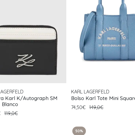
LAGERFELD
KARL LAGERFELD
ra Karl K/Autograph SM
Bolso Karl Tote Mini Squar
 Blanco
74,50€
149,0€
€
119,0€
50%