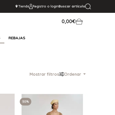
Tienda
Registro o login
Buscar artículo
0,00€
S
REBAJAS
Mostrar filtros
Ordenar
50%