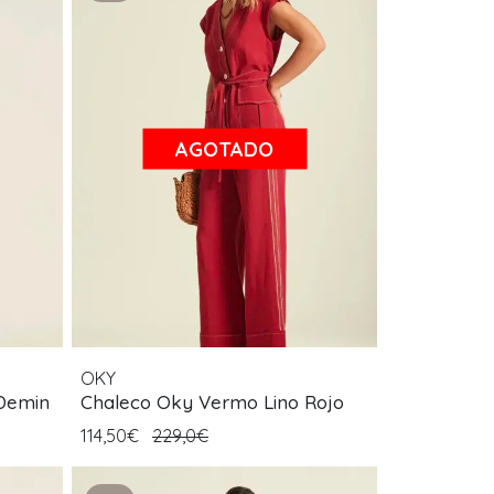
AGOTADO
OKY
 Demin
Chaleco Oky Vermo Lino Rojo
114,50€
229,0€