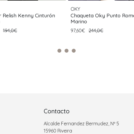
H
OKY
r Relish Kenny Cinturón
Chaqueta Oky Punto Roma
a
Marino
€
194,0€
97,60€
244,0€
Contacto
Alcalde Fernandez Bermudez, Nº 5
15960 Riveira