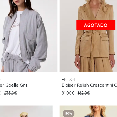
AGOTADO
E
RELISH
r Gaëlle Gris
Blaiser Relish Crescentini
€
235,0€
81,00€
162,0€
50%