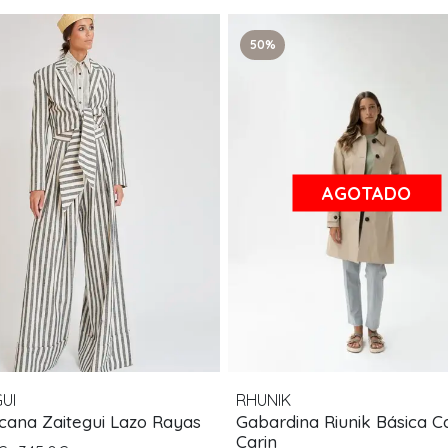
50%
AGOTADO
UI
RHUNIK
cana Zaitegui Lazo Rayas
Gabardina Riunik Básica 
Carin