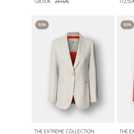
128,50€
257,0€
172,5
50%
50%
THE EXTREME COLLECTION
THE E