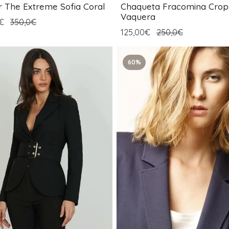
er The Extreme Sofia Coral
Chaqueta Fracomina Crop 
Vaquera
0€
350,0€
125,00€
250,0€
60%