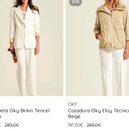
50%
OKY
eta Oky Birkin Tencel
Cazadora Oky Eloy Técnico
o
Beige
€
283,0€
141,50€
283,0€