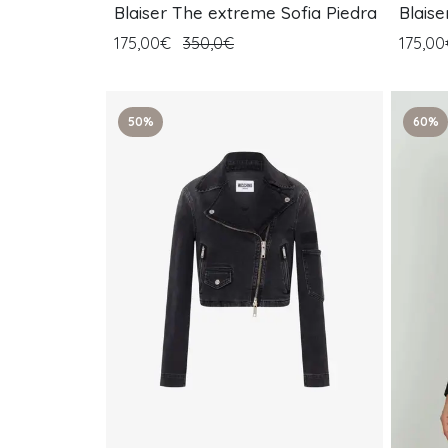
Blaiser The extreme Sofia Piedra
Blais
175,00€
350,0€
175,0
50%
60%