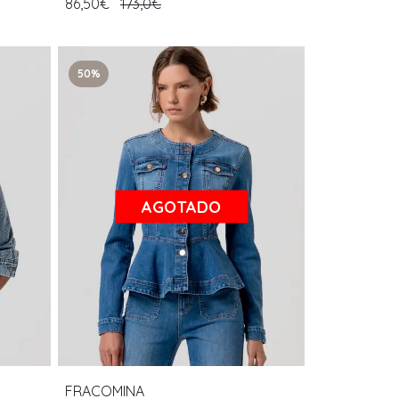
86,50€
173,0€
50%
AGOTADO
FRACOMINA