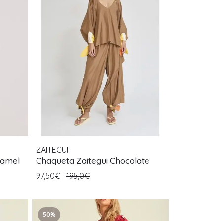
ZAITEGUI
 Camel
Chaqueta Zaitegui Chocolate
97,50€
195,0€
50%