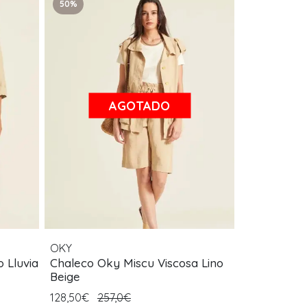
50%
AGOTADO
OKY
 Lluvia
Chaleco Oky Miscu Viscosa Lino
Beige
128,50€
257,0€