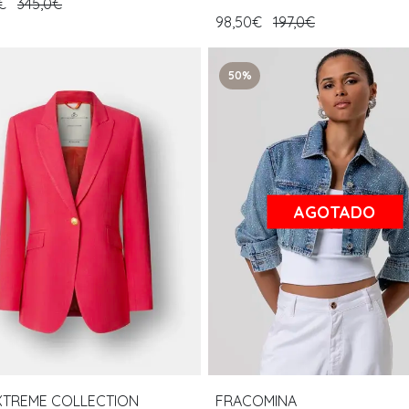
0€
345,0€
98,50€
197,0€
50%
AGOTADO
XTREME COLLECTION
FRACOMINA