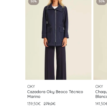
50%
50%
OKY
OKY
Cazadora Oky Beoco Técnico
Chaqu
Marino
Blanc
139,50€
279,0€
141,50