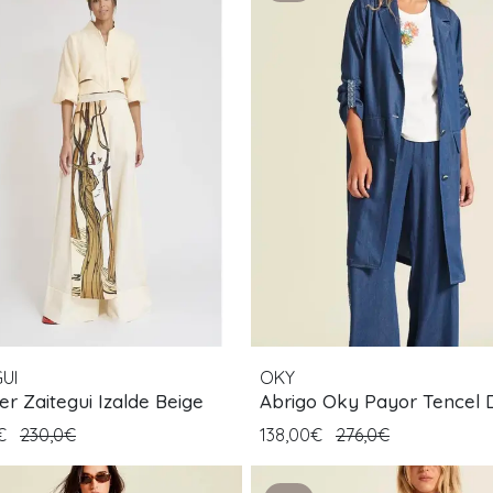
UI
OKY
r Zaitegui Izalde Beige
Abrigo Oky Payor Tencel
0€
230,0€
138,00€
276,0€