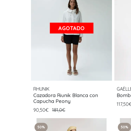
AGOTADO
RHUNIK
GAËLL
Cazadora Riunik Blanca con
Bombe
Capucha Peony
117,50
90,50€
181,0€
50%
50%