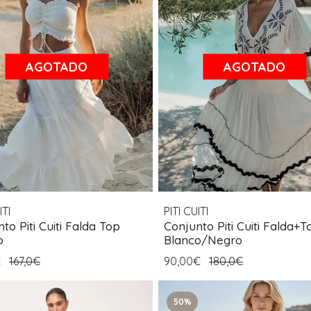
AGOTADO
AGOTADO
ITI
PITI CUITI
to Piti Cuiti Falda Top
Conjunto Piti Cuiti Falda+T
o
Blanco/Negro
€
167,0€
90,00€
180,0€
50%