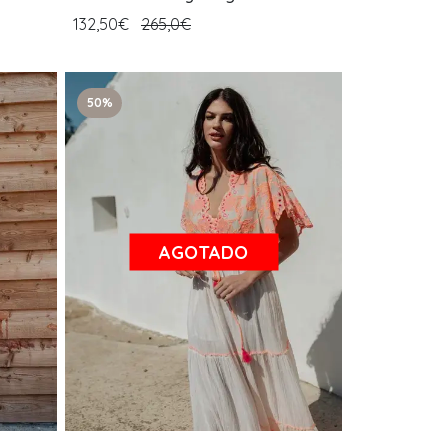
132,50€
265,0€
50%
AGOTADO