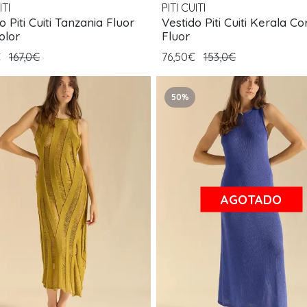
ITI
PITI CUITI
o Piti Cuiti Tanzania Fluor
Vestido Piti Cuiti Kerala Co
olor
Fluor
€
167,0€
76,50€
153,0€
50%
AGOTADO