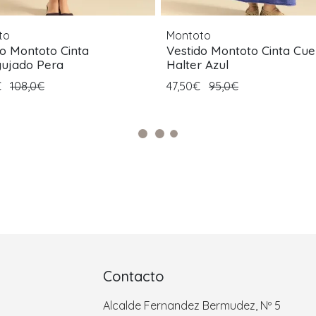
to
Montoto
do Montoto Cinta
Vestido Montoto Cinta Cue
ujado Pera
Halter Azul
€
108,0€
47,50€
95,0€
Contacto
Alcalde Fernandez Bermudez, Nº 5