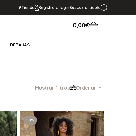
Tienda
Registro o login
Buscar artículo
0,00€
S
REBAJAS
Mostrar filtros
Ordenar
50%