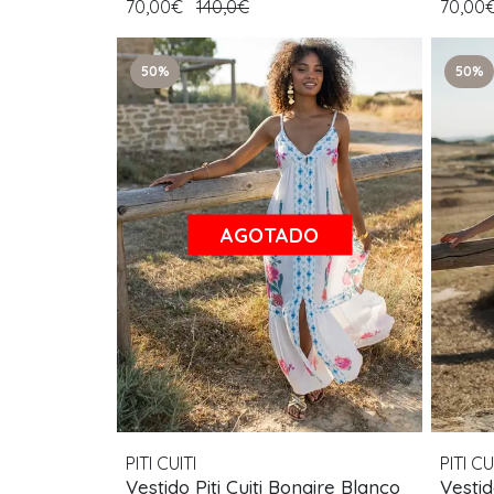
70,00€
140,0€
70,00
50%
50%
AGOTADO
PITI CUITI
PITI CU
Vestido Piti Cuiti Bonaire Blanco
Vestid