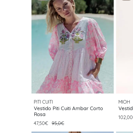
PITI CUITI
MIOH
Vestido Piti Cuiti Ambar Corto
Vesti
Rosa
102,0
47,50€
95,0€