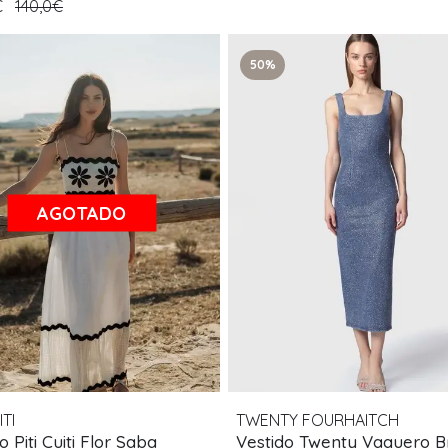
€
140,0€
50%
AGOTADO
ITI
TWENTY FOURHAITCH
o Piti Cuiti Flor Saba
Vestido Twenty Vaquero Br