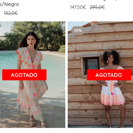
o/Negro
147,50€
295,0€
€
132,0€
50%
AGOTADO
AGOTADO