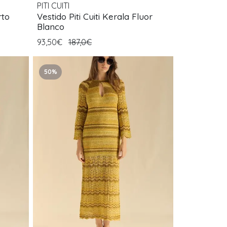
PITI CUITI
rto
Vestido Piti Cuiti Kerala Fluor
Blanco
93,50€
187,0€
50%