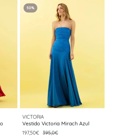
50%
VICTORIA
jo
Vestido Victoria Mirach Azul
197,50€
395,0€