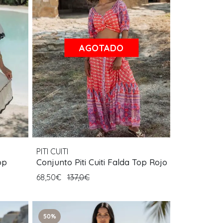
AGOTADO
PITI CUITI
op
Conjunto Piti Cuiti Falda Top Rojo
68,50€
137,0€
50%