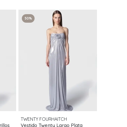
50%
TWENTY FOURHAITCH
illos
Vestido Twenty Largo Plata