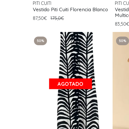
PITI CUITI
PITI CU
Vestido Piti Cuiti Florencia Blanco
Vestid
Multic
87,50€
175,0€
83,50
50%
50%
AGOTADO