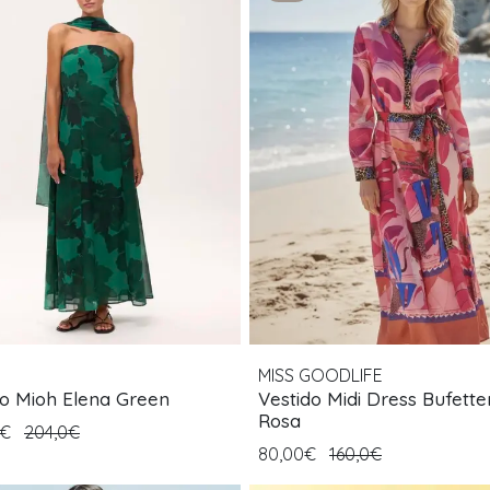
MISS GOODLIFE
do Mioh Elena Green
Vestido Midi Dress Bufette
Rosa
0€
204,0€
80,00€
160,0€