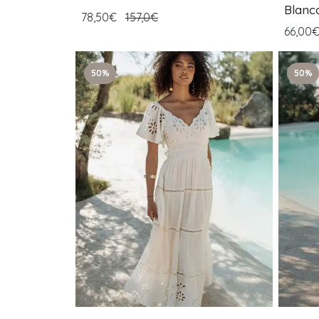
Blanc
78,50€
157,0€
66,00
50%
50%