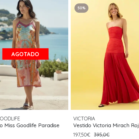
50%
AGOTADO
GOODLIFE
VICTORIA
o Miss Goodlife Paradise
Vestido Victoria Mirach Ro
197,50€
395,0€