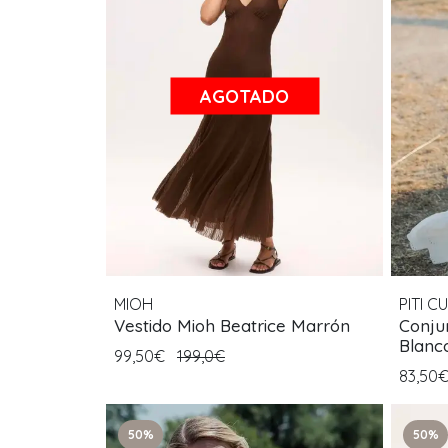
AGOTADO
MIOH
PITI CU
Vestido Mioh Beatrice Marrón
Conjun
Blanc
99,50€
199,0€
83,50
50%
50%