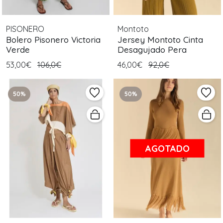
PISONERO
Montoto
Bolero Pisonero Victoria
Jersey Montoto Cinta
Verde
Desagujado Pera
53,00€
106,0€
46,00€
92,0€
50%
50%
AGOTADO