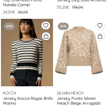
Natalia Camel
55,20€
138,0€
24,00€
60,0€
60%
60%
KOCCA
SILVIAN HEACH
Jersey Kocca Rayas Brillo
Jersey Punto Silvian
Marino
Heach Beige Arrugado