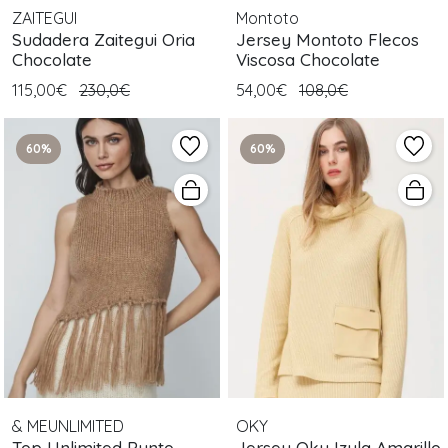
ZAITEGUI
Montoto
Sudadera Zaitegui Oria
Jersey Montoto Flecos
Chocolate
Viscosa Chocolate
115,00€
230,0€
54,00€
108,0€
60%
60%
& MEUNLIMITED
OKY
Top Unlimited Punto
Jersey Oky Izula Amarillo