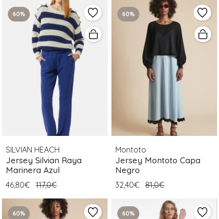
60%
60%
SILVIAN HEACH
Montoto
Jersey Silvian Raya
Jersey Montoto Capa
Marinera Azul
Negro
46,80€
117,0€
32,40€
81,0€
60%
60%