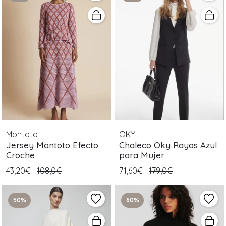
Montoto
OKY
Jersey Montoto Efecto
Chaleco Oky Rayas Azul
Croche
para Mujer
43,20€
108,0€
71,60€
179,0€
50%
60%