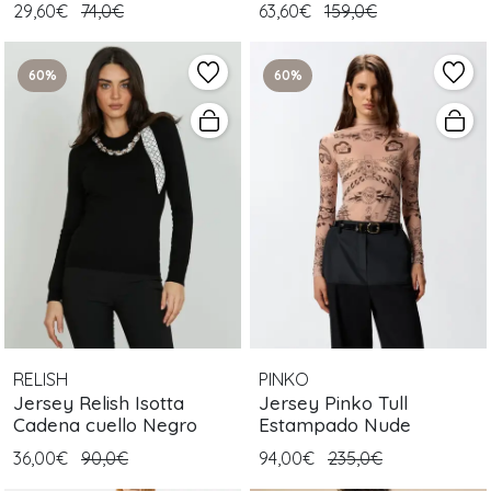
29,60€
74,0€
63,60€
159,0€
60%
60%
RELISH
PINKO
Jersey Relish Isotta
Jersey Pinko Tull
Cadena cuello Negro
Estampado Nude
36,00€
90,0€
94,00€
235,0€