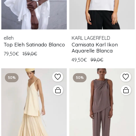
elleh
KARL LAGERFELD
Top Eleh Satinado Blanco
Camisata Karl Ikon
Aquarelle Blanca
79,50€
159,0€
49,50€
99,0€
50%
50%