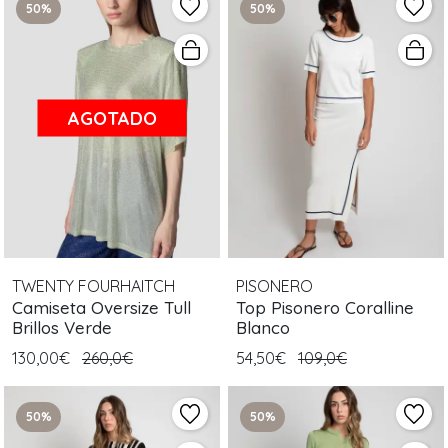
50%
50%
AGOTADO
TWENTY FOURHAITCH
PISONERO
Camiseta Oversize Tull
Top Pisonero Coralline
Brillos Verde
Blanco
130,00€
260,0€
54,50€
109,0€
50%
50%