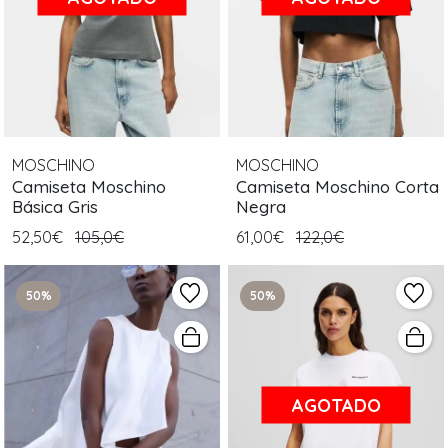
MOSCHINO
MOSCHINO
Camiseta Moschino
Camiseta Moschino Corta
Básica Gris
Negra
52,50€
105,0€
61,00€
122,0€
50%
50%
AGOTADO