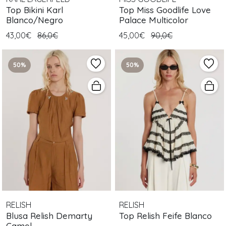
Top Bikini Karl
Top Miss Goodlife Love
Blanco/Negro
Palace Multicolor
43,00€
86,0€
45,00€
90,0€
50%
50%
RELISH
RELISH
Blusa Relish Demarty
Top Relish Feife Blanco
Camel