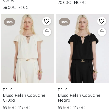
70,00€
140,0€
38,00€
76,0€
50%
50%
RELISH
RELISH
Blusa Relish Capucine
Blusa Relish Capucine
Cruda
Negro
59,50€
119,0€
59,50€
119,0€