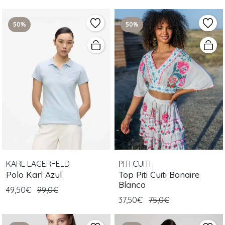
50%
50%
KARL LAGERFELD
PITI CUITI
Polo Karl Azul
Top Piti Cuiti Bonaire
Blanco
49,50€
99,0€
37,50€
75,0€