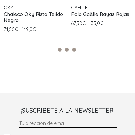
OKY
GAËLLE
Chaleco Oky Rista Tejido
Polo Gaëlle Rayas Rojas
Negro
67,50€
135,0€
74,50€
149,0€
¡SUSCRÍBETE A LA NEWSLETTER!