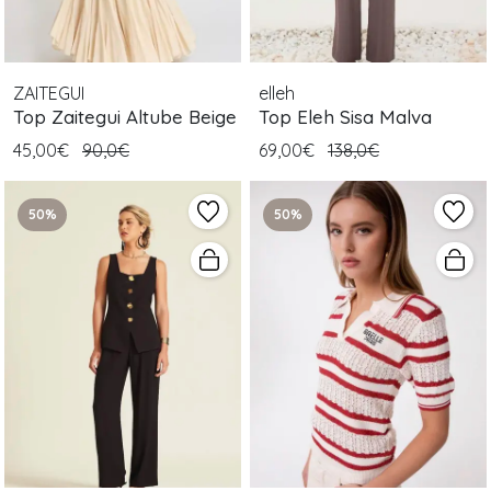
ZAITEGUI
elleh
Top Zaitegui Altube Beige
Top Eleh Sisa Malva
45,00€
90,0€
69,00€
138,0€
50%
50%