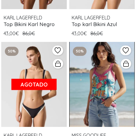
KARL LAGERFELD
KARL LAGERFELD
Top Bikini Karl Negro
Top karl Bikini Azul
43,00€
86,0€
43,00€
86,0€
50%
50%
AGOTADO
KARL LAGERFELD
MISS GOODLIFE