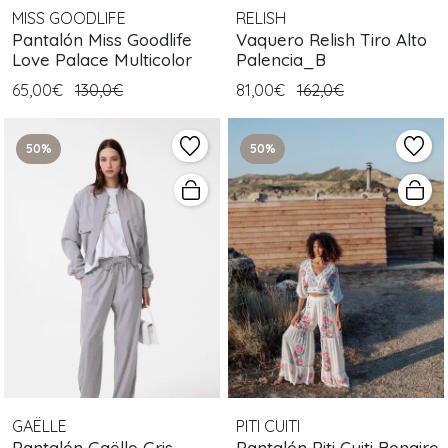
MISS GOODLIFE
RELISH
Pantalón Miss Goodlife
Vaquero Relish Tiro Alto
Love Palace Multicolor
Palencia_B
65,00€
130,0€
81,00€
162,0€
50%
50%
GAËLLE
PITI CUITI
Pantalón Gaëlle Gris
Pantalón Piti Cuiti Bonaire