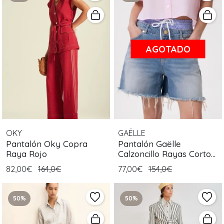
AGOTADO
OKY
GAËLLE
Pantalón Oky Copra
Pantalón Gaëlle
Raya Rojo
Calzoncillo Rayas Corto
Azul
82,00€
164,0€
77,00€
154,0€
50%
50%