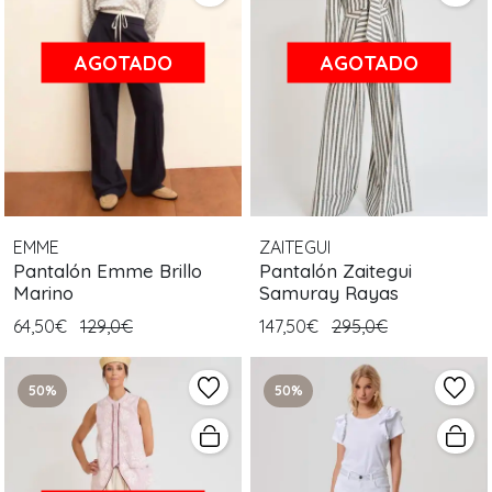
AGOTADO
AGOTADO
EMME
ZAITEGUI
Pantalón Emme Brillo
Pantalón Zaitegui
Marino
Samuray Rayas
64,50€
129,0€
147,50€
295,0€
50%
50%