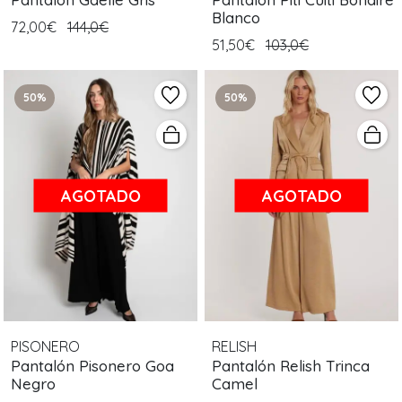
Blanco
72,00€
144,0€
51,50€
103,0€
50%
50%
AGOTADO
AGOTADO
PISONERO
RELISH
Pantalón Pisonero Goa
Pantalón Relish Trinca
Negro
Camel