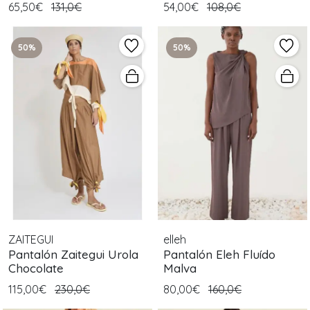
65,50€
131,0€
54,00€
108,0€
50%
50%
ZAITEGUI
elleh
Pantalón Zaitegui Urola
Pantalón Eleh Fluído
Chocolate
Malva
115,00€
230,0€
80,00€
160,0€