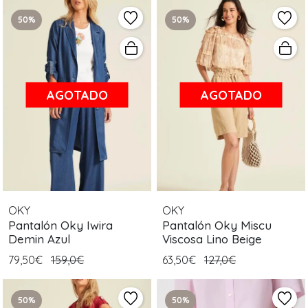
50%
50%
AGOTADO
AGOTADO
OKY
OKY
Pantalón Oky Iwira
Pantalón Oky Miscu
Demin Azul
Viscosa Lino Beige
79,50€
159,0€
63,50€
127,0€
50%
50%