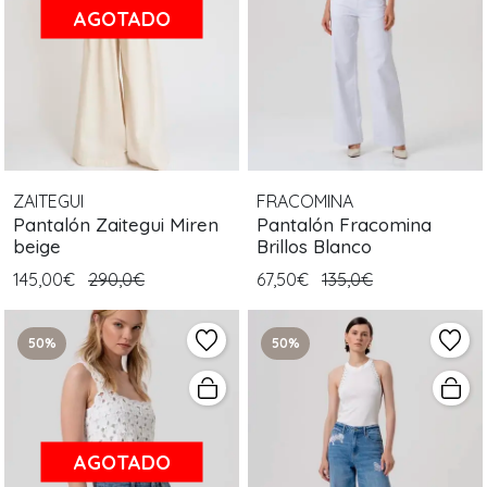
AGOTADO
ZAITEGUI
FRACOMINA
Pantalón Zaitegui Miren
Pantalón Fracomina
beige
Brillos Blanco
145,00€
290,0€
67,50€
135,0€
50%
50%
AGOTADO