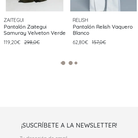
ZAITEGUI
RELISH
Pantalón Zaitegui
Pantalón Relish Vaquero
Samuray Velveton Verde
Blanco
119,20€
298,0€
62,80€
157,0€
¡SUSCRÍBETE A LA NEWSLETTER!