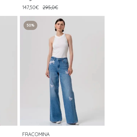
147,50€
295,0€
50%
FRACOMINA