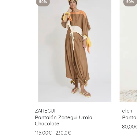
50%
50%
ZAITEGUI
elleh
Pantalón Zaitegui Urola
Panta
Chocolate
80,00
115,00€
230,0€