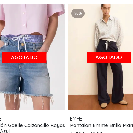
50%
AGOTADO
AGOTADO
E
EMME
ón Gaëlle Calzoncillo Rayas
Pantalón Emme Brillo Mar
 Azul