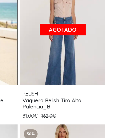
AGOTADO
RELISH
ve
Vaquero Relish Tiro Alto
Palencia_B
81,00€
162,0€
50%