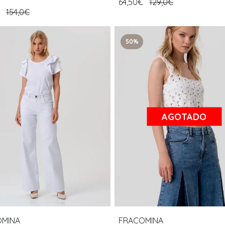
64,50€
129,0€
€
154,0€
50%
AGOTADO
OMINA
FRACOMINA