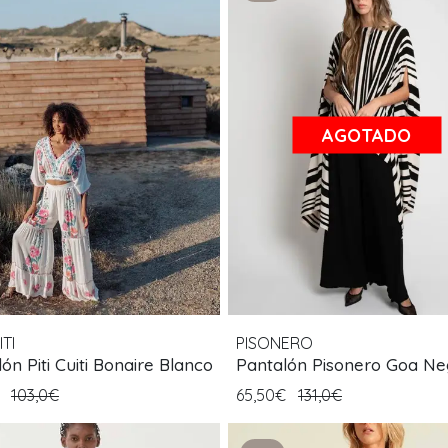
AGOTADO
ITI
PISONERO
ón Piti Cuiti Bonaire Blanco
Pantalón Pisonero Goa Ne
€
103,0€
65,50€
131,0€