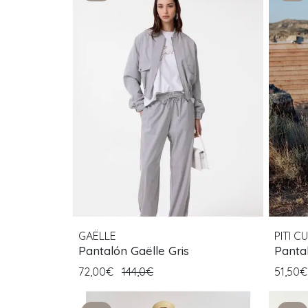
GAËLLE
PITI CU
Pantalón Gaëlle Gris
Pantal
72,00€
144,0€
51,50