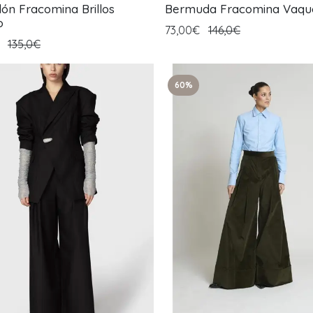
lón Fracomina Brillos
Bermuda Fracomina Vaqu
o
73,00€
146,0€
€
135,0€
60%