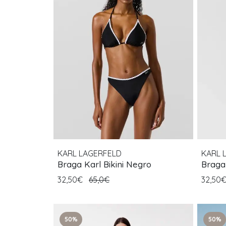
KARL LAGERFELD
KARL 
Braga Karl Bikini Negro
Braga
32,50€
65,0€
32,50
50%
50%