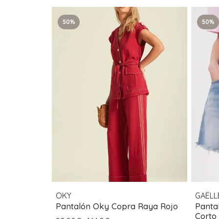
50%
50%
OKY
GAËLL
Pantalón Oky Copra Raya Rojo
Pantal
Corto