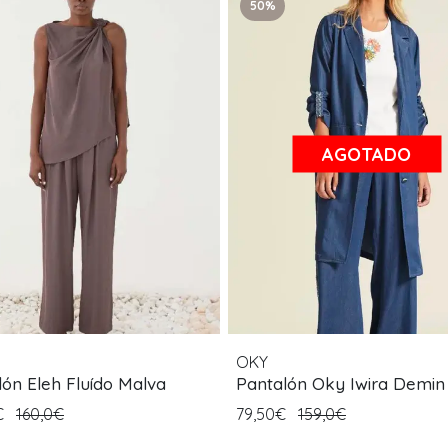
50%
AGOTADO
OKY
lón Eleh Fluído Malva
Pantalón Oky Iwira Demin
€
160,0€
79,50€
159,0€