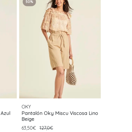
50%
OKY
 Azul
Pantalón Oky Miscu Viscosa Lino
Beige
63,50€
127,0€