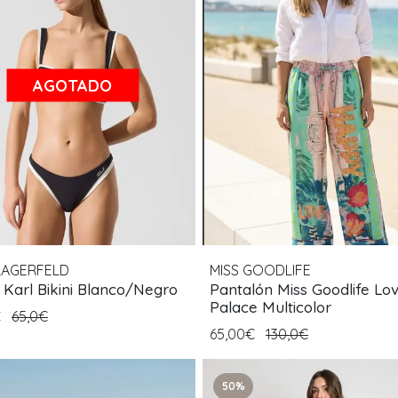
AGOTADO
LAGERFELD
MISS GOODLIFE
 Karl Bikini Blanco/Negro
Pantalón Miss Goodlife Lo
Palace Multicolor
€
65,0€
65,00€
130,0€
50%