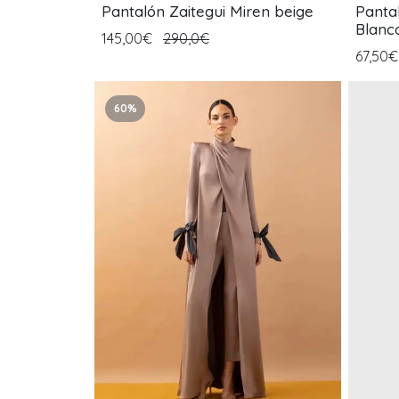
Pantalón Zaitegui Miren beige
Panta
Blanc
145,00€
290,0€
67,50
60%