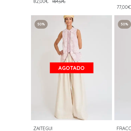
82,00€
164,0€
77,00
50%
50%
AGOTADO
ZAITEGUI
FRAC