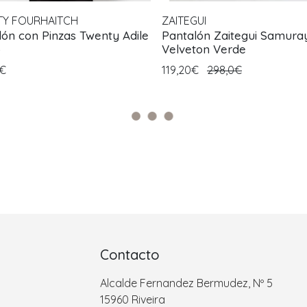
Y FOURHAITCH
ZAITEGUI
lón con Pinzas Twenty Adile
Pantalón Zaitegui Samura
o
Velveton Verde
0€
119,20€
298,0€
Contacto
Alcalde Fernandez Bermudez, Nº 5
15960 Riveira