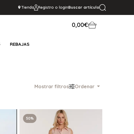
Tienda
Registro o login
Buscar artículo
0,00€
S
REBAJAS
Mostrar filtros
Ordenar
50%