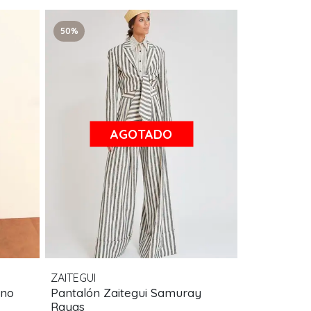
50%
AGOTADO
ZAITEGUI
ino
Pantalón Zaitegui Samuray
Rayas