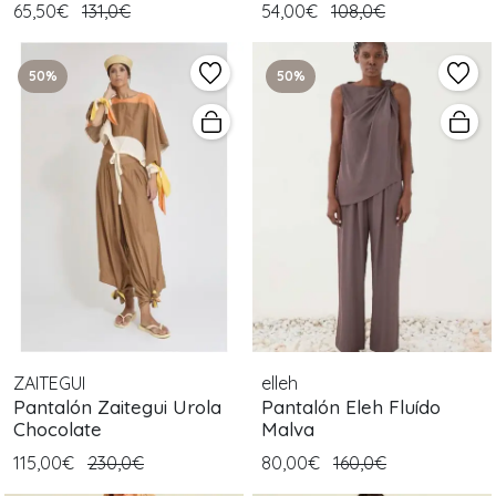
65,50€
131,0€
54,00€
108,0€
50%
50%
ZAITEGUI
elleh
Pantalón Zaitegui Urola
Pantalón Eleh Fluído
Chocolate
Malva
115,00€
230,0€
80,00€
160,0€