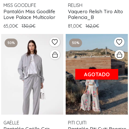
MISS GOODLIFE
RELISH
Pantalón Miss Goodlife
Vaquero Relish Tiro Alto
Love Palace Multicolor
Palencia_B
65,00€
130,0€
81,00€
162,0€
50%
50%
AGOTADO
GAËLLE
PITI CUITI
Pantalón Gaëlle Gris
Pantalón Piti Cuiti Bonaire