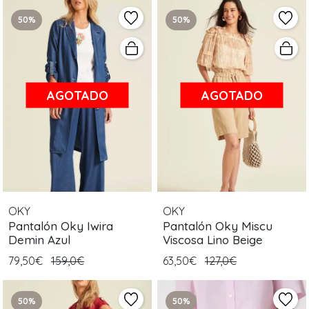
50%
50%
AGOTADO
AGOTADO
OKY
OKY
Pantalón Oky Iwira
Pantalón Oky Miscu
Demin Azul
Viscosa Lino Beige
79,50€
159,0€
63,50€
127,0€
50%
50%