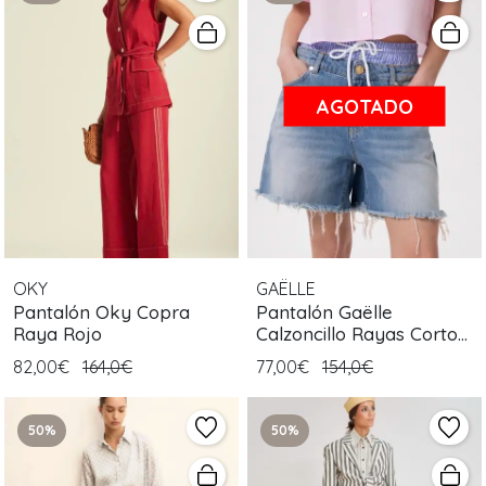
AGOTADO
OKY
GAËLLE
Pantalón Oky Copra
Pantalón Gaëlle
Raya Rojo
Calzoncillo Rayas Corto
Azul
82,00€
164,0€
77,00€
154,0€
50%
50%