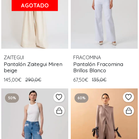
AGOTADO
ZAITEGUI
FRACOMINA
Pantalón Zaitegui Miren
Pantalón Fracomina
beige
Brillos Blanco
145,00€
290,0€
67,50€
135,0€
50%
60%