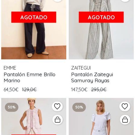
AGOTADO
AGOTADO
EMME
ZAITEGUI
Pantalón Emme Brillo
Pantalón Zaitegui
Marino
Samuray Rayas
64,50€
129,0€
147,50€
295,0€
50%
50%