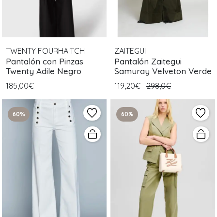
TWENTY FOURHAITCH
ZAITEGUI
Pantalón con Pinzas
Pantalón Zaitegui
Twenty Adile Negro
Samuray Velveton Verde
185,00€
119,20€
298,0€
60%
60%