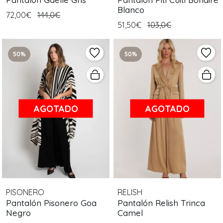
Blanco
72,00€
144,0€
51,50€
103,0€
50%
50%
AGOTADO
AGOTADO
PISONERO
RELISH
Pantalón Pisonero Goa
Pantalón Relish Trinca
Negro
Camel