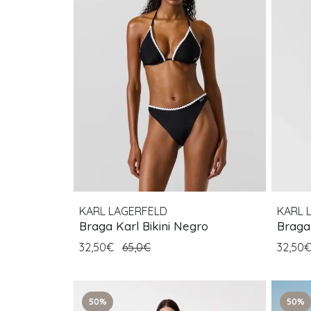
KARL LAGERFELD
KARL 
Braga Karl Bikini Negro
Braga
32,50€
65,0€
32,50
50%
50%