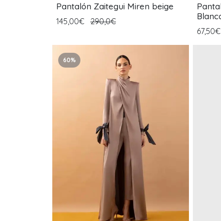
Pantalón Zaitegui Miren beige
Panta
Blanc
145,00€
290,0€
67,50
60%