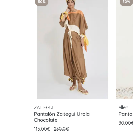
50%
50%
ZAITEGUI
elleh
Pantalón Zaitegui Urola
Panta
Chocolate
80,00
115,00€
230,0€