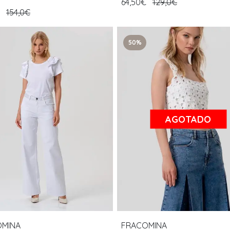
64,50€
129,0€
€
154,0€
50%
AGOTADO
OMINA
FRACOMINA