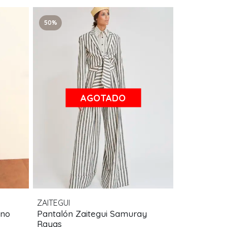
50%
AGOTADO
ZAITEGUI
ino
Pantalón Zaitegui Samuray
Rayas