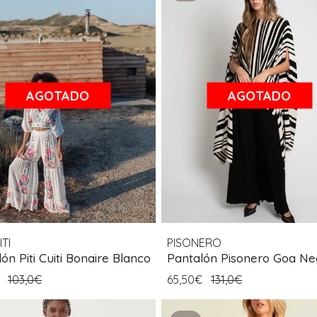
AGOTADO
AGOTADO
ITI
PISONERO
ón Piti Cuiti Bonaire Blanco
Pantalón Pisonero Goa Ne
€
103,0€
65,50€
131,0€