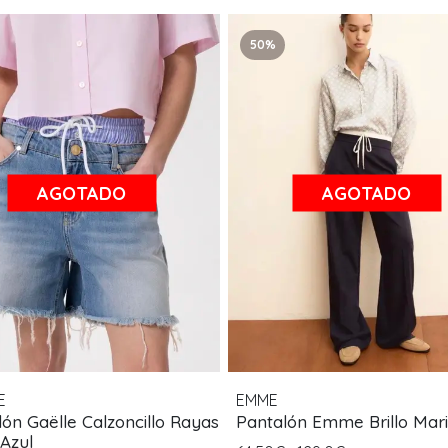
50%
AGOTADO
AGOTADO
E
EMME
ón Gaëlle Calzoncillo Rayas
Pantalón Emme Brillo Mar
 Azul