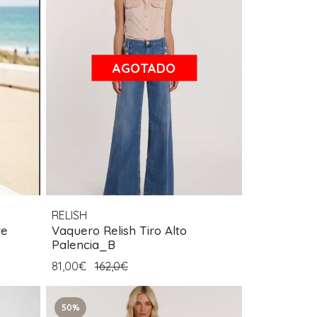
AGOTADO
RELISH
ve
Vaquero Relish Tiro Alto
Palencia_B
81,00€
162,0€
50%