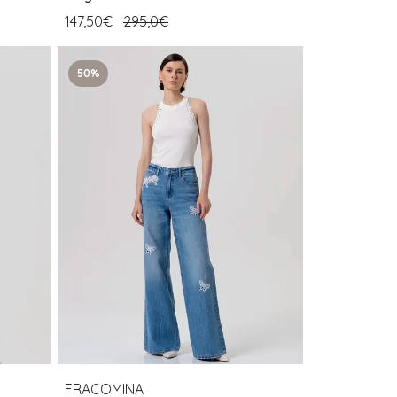
147,50€
295,0€
50%
FRACOMINA