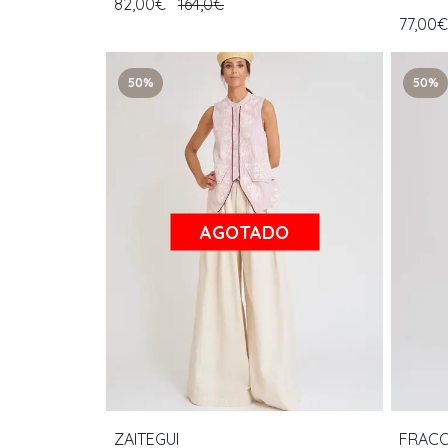
82,00€
164,0€
77,00
50%
50%
AGOTADO
ZAITEGUI
FRAC