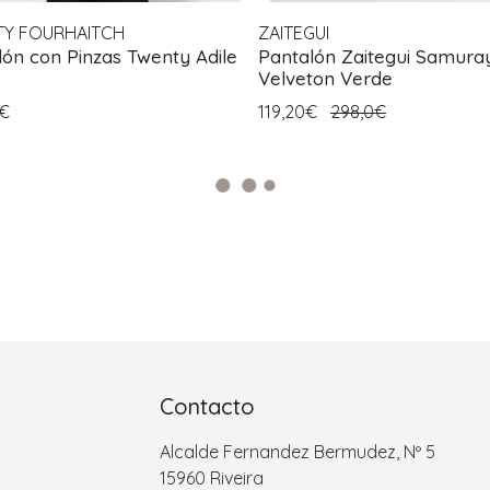
Y FOURHAITCH
ZAITEGUI
lón con Pinzas Twenty Adile
Pantalón Zaitegui Samura
o
Velveton Verde
0€
119,20€
298,0€
Contacto
Alcalde Fernandez Bermudez, Nº 5
15960 Riveira