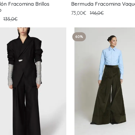
lón Fracomina Brillos
Bermuda Fracomina Vaqu
o
73,00€
146,0€
€
135,0€
60%