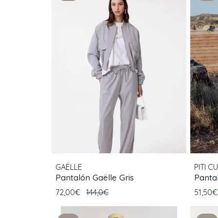
GAËLLE
PITI CU
Pantalón Gaëlle Gris
Pantal
72,00€
144,0€
51,50