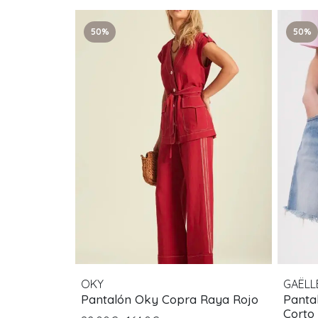
50%
50%
OKY
GAËLL
Pantalón Oky Copra Raya Rojo
Pantal
Corto