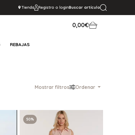
Tienda
Registro o login
Buscar artículo
0,00€
S
REBAJAS
Mostrar filtros
Ordenar
50%