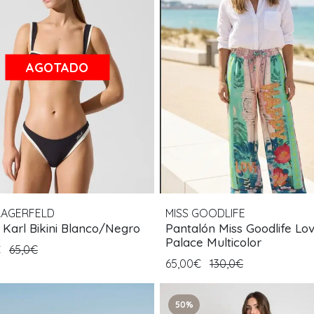
AGOTADO
LAGERFELD
MISS GOODLIFE
 Karl Bikini Blanco/Negro
Pantalón Miss Goodlife Lo
Palace Multicolor
€
65,0€
65,00€
130,0€
50%