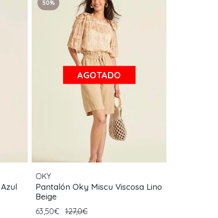
50%
AGOTADO
OKY
 Azul
Pantalón Oky Miscu Viscosa Lino
Beige
63,50€
127,0€