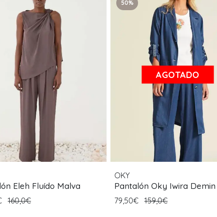
50%
AGOTADO
OKY
lón Eleh Fluído Malva
Pantalón Oky Iwira Demin
€
160,0€
79,50€
159,0€