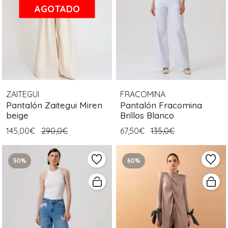
AGOTADO
ZAITEGUI
FRACOMINA
Pantalón Zaitegui Miren
Pantalón Fracomina
beige
Brillos Blanco
145,00€
290,0€
67,50€
135,0€
50%
60%