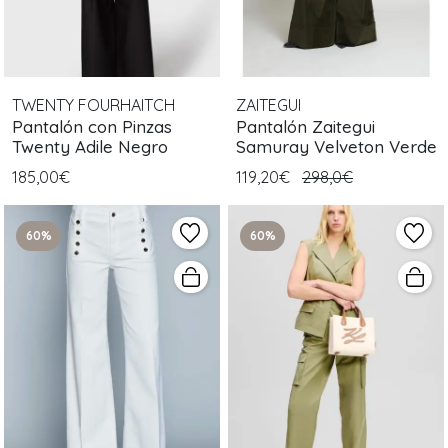
TWENTY FOURHAITCH
ZAITEGUI
Pantalón con Pinzas
Pantalón Zaitegui
Twenty Adile Negro
Samuray Velveton Verde
185,00€
119,20€
298,0€
60%
60%