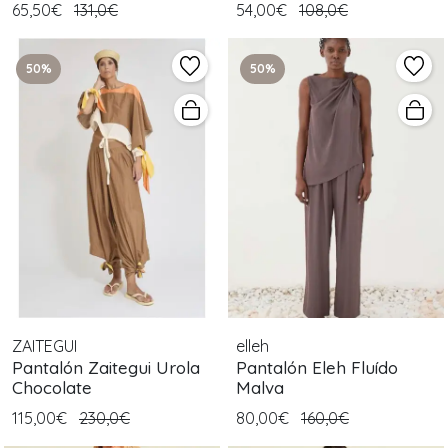
65,50€
131,0€
54,00€
108,0€
50%
50%
ZAITEGUI
elleh
Pantalón Zaitegui Urola
Pantalón Eleh Fluído
Chocolate
Malva
115,00€
230,0€
80,00€
160,0€