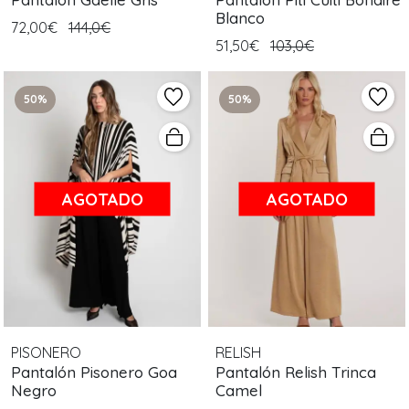
Blanco
72,00€
144,0€
51,50€
103,0€
50%
50%
AGOTADO
AGOTADO
PISONERO
RELISH
Pantalón Pisonero Goa
Pantalón Relish Trinca
Negro
Camel