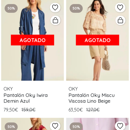
50%
50%
AGOTADO
AGOTADO
OKY
OKY
Pantalón Oky Iwira
Pantalón Oky Miscu
Demin Azul
Viscosa Lino Beige
79,50€
159,0€
63,50€
127,0€
50%
50%