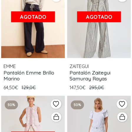
AGOTADO
AGOTADO
EMME
ZAITEGUI
Pantalón Emme Brillo
Pantalón Zaitegui
Marino
Samuray Rayas
64,50€
129,0€
147,50€
295,0€
50%
50%