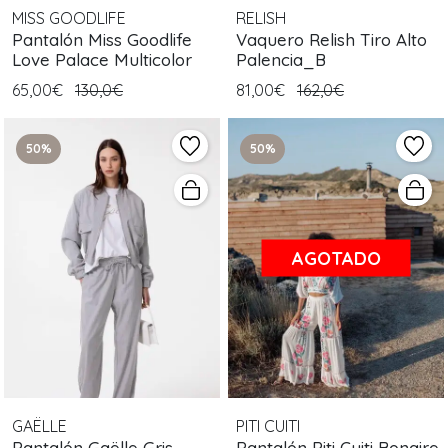
MISS GOODLIFE
RELISH
Pantalón Miss Goodlife
Vaquero Relish Tiro Alto
Love Palace Multicolor
Palencia_B
65,00€
130,0€
81,00€
162,0€
50%
50%
AGOTADO
GAËLLE
PITI CUITI
Pantalón Gaëlle Gris
Pantalón Piti Cuiti Bonaire