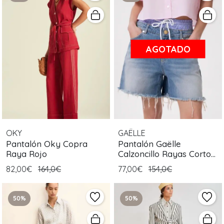
AGOTADO
OKY
GAËLLE
Pantalón Oky Copra
Pantalón Gaëlle
Raya Rojo
Calzoncillo Rayas Corto
Azul
82,00€
164,0€
77,00€
154,0€
50%
50%