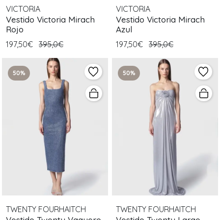
VICTORIA
VICTORIA
Vestido Victoria Mirach
Vestido Victoria Mirach
Rojo
Azul
197,50€
395,0€
197,50€
395,0€
50%
50%
TWENTY FOURHAITCH
TWENTY FOURHAITCH
Vestido Twenty Vaquero
Vestido Twenty Largo