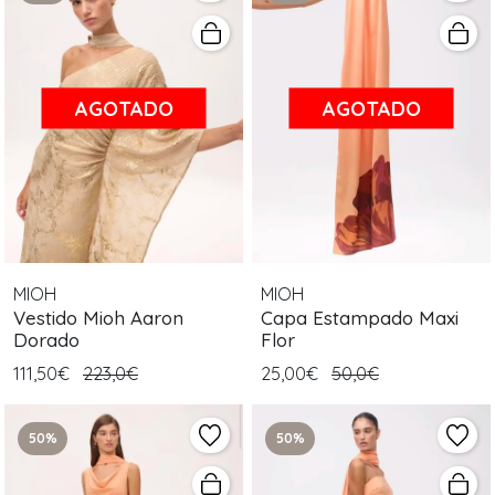
AGOTADO
AGOTADO
MIOH
MIOH
Vestido Mioh Aaron
Capa Estampado Maxi
Dorado
Flor
111,50€
223,0€
25,00€
50,0€
50%
50%