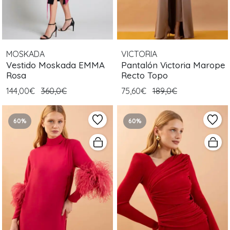
MOSKADA
VICTORIA
Vestido Moskada EMMA
Pantalón Victoria Marope
Rosa
Recto Topo
144,00€
360,0€
75,60€
189,0€
60%
60%