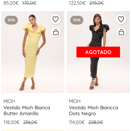
85,00€
170,0€
122,50€
245,0€
50%
50%
AGOTADO
MIOH
MIOH
Vestido Mioh Bianca
Vestido Mioh Biancca
Butter Amarillo
Dots Negro
118,00€
236,0€
114,00€
228,0€