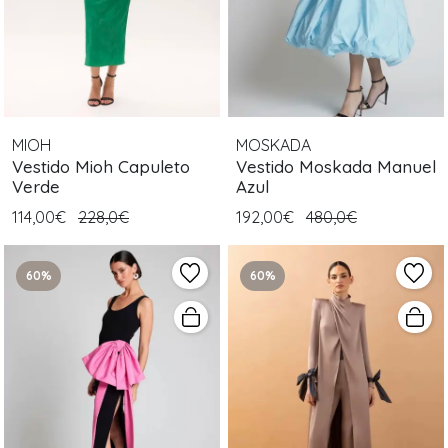
MIOH
MOSKADA
Vestido Mioh Capuleto
Vestido Moskada Manuel
Verde
Azul
114,00€
228,0€
192,00€
480,0€
60%
60%