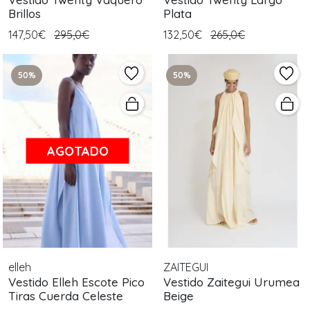
Brillos
Plata
147,50€
295,0€
132,50€
265,0€
50%
50%
AGOTADO
elleh
ZAITEGUI
Vestido Elleh Escote Pico
Vestido Zaitegui Urumea
Tiras Cuerda Celeste
Beige