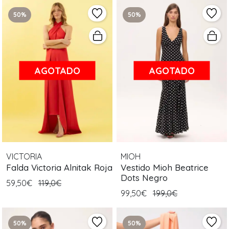
50%
50%
AGOTADO
AGOTADO
VICTORIA
MIOH
Falda Victoria Alnitak Roja
Vestido Mioh Beatrice
Dots Negro
59,50€
119,0€
99,50€
199,0€
50%
50%