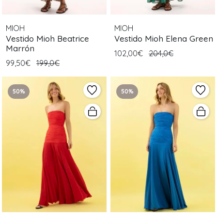
MIOH
MIOH
Vestido Mioh Beatrice
Vestido Mioh Elena Green
Marrón
102,00€
204,0€
99,50€
199,0€
50%
50%