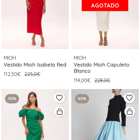
AGOTADO
MIOH
MIOH
Vestido Mioh Isabela Red
Vestido Mioh Capuleto
Blanco
112,50€
225,0€
114,00€
228,0€
50%
60%