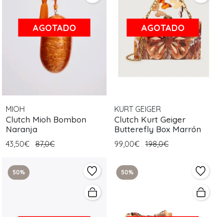
AGOTADO
AGOTADO
MIOH
KURT GEIGER
Clutch Mioh Bombon
Clutch Kurt Geiger
Naranja
Butterefly Box Marrón
43,50€
87,0€
99,00€
198,0€
50%
50%