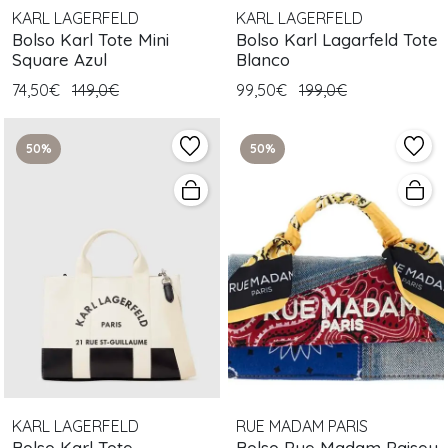
KARL LAGERFELD
KARL LAGERFELD
Bolso Karl Tote Mini
Bolso Karl Lagarfeld Tote
Square Azul
Blanco
74,50€
149,0€
99,50€
199,0€
50%
50%
KARL LAGERFELD
RUE MADAM PARIS
Bolso Karl Tote
Bolso Rue Madam Paisey