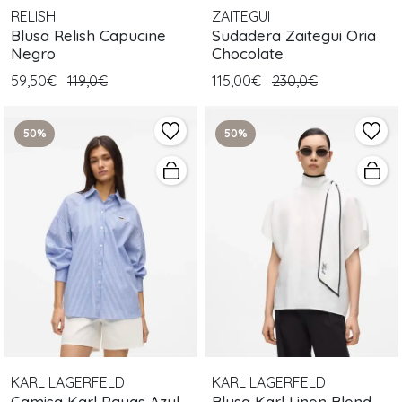
RELISH
ZAITEGUI
Blusa Relish Capucine
Sudadera Zaitegui Oria
Negro
Chocolate
59,50€
119,0€
115,00€
230,0€
50%
50%
KARL LAGERFELD
KARL LAGERFELD
Camisa Karl Rayas Azul
Blusa Karl Linen Blend