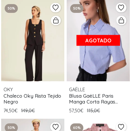
50%
50%
AGOTADO
OKY
GAËLLE
Chaleco Oky Rista Tejido
Blusa GaëLLE Paris
Negro
Manga Corta Rayas
Celestes
74,50€
149,0€
57,50€
115,0€
50%
60%