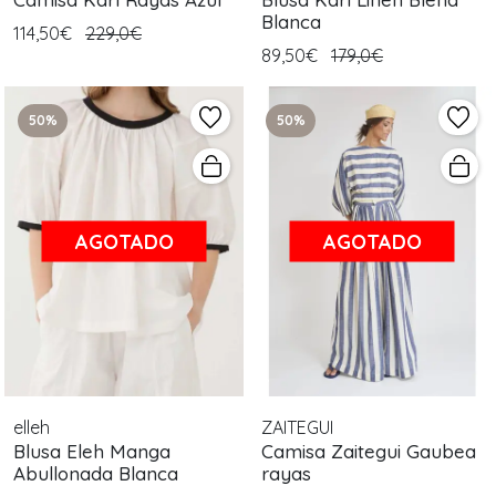
Blanca
114,50€
229,0€
89,50€
179,0€
50%
50%
AGOTADO
AGOTADO
elleh
ZAITEGUI
Blusa Eleh Manga
Camisa Zaitegui Gaubea
Abullonada Blanca
rayas