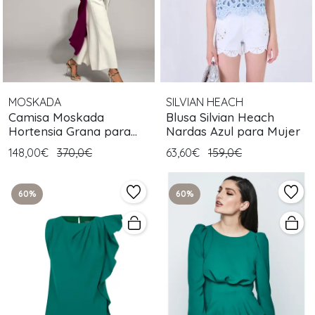
MOSKADA
SILVIAN HEACH
Camisa Moskada
Blusa Silvian Heach
Hortensia Grana para
Nardas Azul para Mujer
Mujer
148,00€
370,0€
63,60€
159,0€
60%
60%