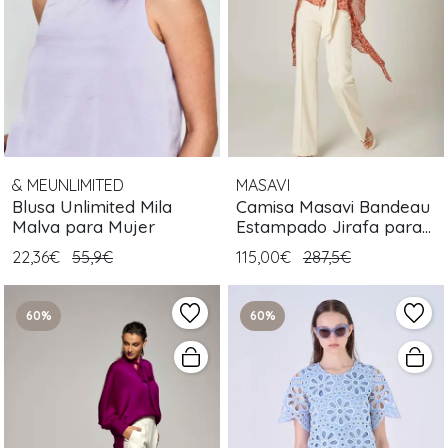
& MEUNLIMITED
MASAVI
Blusa Unlimited Mila
Camisa Masavi Bandeau
Malva para Mujer
Estampado Jirafa para
Mujer
22,36€
55,9€
115,00€
287,5€
60%
60%