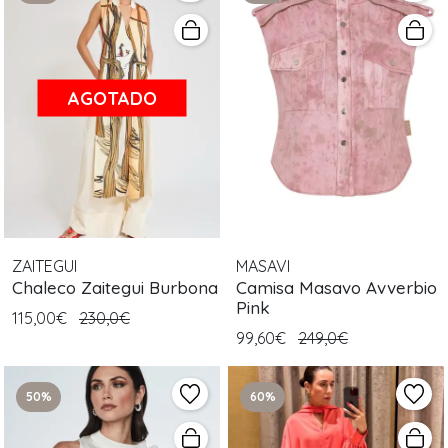
AGOTADO
ZAITEGUI
MASAVI
Chaleco Zaitegui Burbona
Camisa Masavo Avverbio
Pink
115,00€
230,0€
99,60€
249,0€
50%
60%