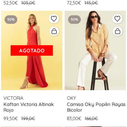
52,50€
105,0€
72,50€
145,0€
50%
50%
AGOTADO
VICTORIA
OKY
Kaftan Victoria Altinak
Camisa Oky Popilin Rayas
Rojo
Bicolor
99,50€
199,0€
83,00€
166,0€