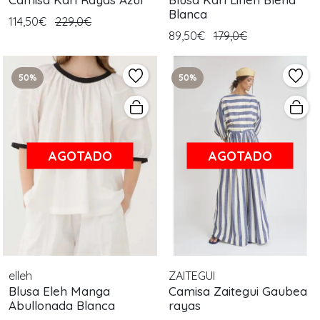
Blanca
114,50€
229,0€
89,50€
179,0€
50%
50%
AGOTADO
AGOTADO
elleh
ZAITEGUI
Blusa Eleh Manga
Camisa Zaitegui Gaubea
Abullonada Blanca
rayas