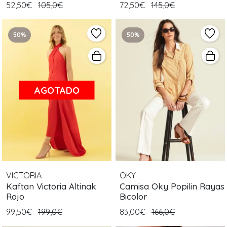
52,50€
105,0€
72,50€
145,0€
50%
50%
AGOTADO
VICTORIA
OKY
Kaftan Victoria Altinak
Camisa Oky Popilin Rayas
Rojo
Bicolor
99,50€
199,0€
83,00€
166,0€