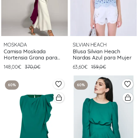
MOSKADA
SILVIAN HEACH
Camisa Moskada
Blusa Silvian Heach
Hortensia Grana para
Nardas Azul para Mujer
Mujer
148,00€
370,0€
63,60€
159,0€
60%
60%