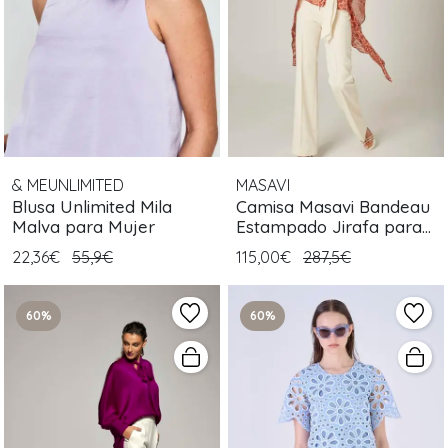
& MEUNLIMITED
MASAVI
Blusa Unlimited Mila
Camisa Masavi Bandeau
Malva para Mujer
Estampado Jirafa para
Mujer
22,36€
55,9€
115,00€
287,5€
60%
60%