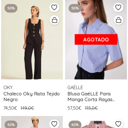
50%
50%
AGOTADO
OKY
GAËLLE
Chaleco Oky Rista Tejido
Blusa GaëLLE Paris
Negro
Manga Corta Rayas
Celestes
74,50€
149,0€
57,50€
115,0€
50%
60%