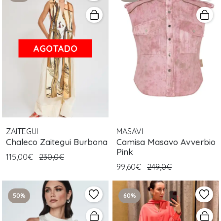
AGOTADO
ZAITEGUI
MASAVI
Chaleco Zaitegui Burbona
Camisa Masavo Avverbio
Pink
115,00€
230,0€
99,60€
249,0€
50%
60%