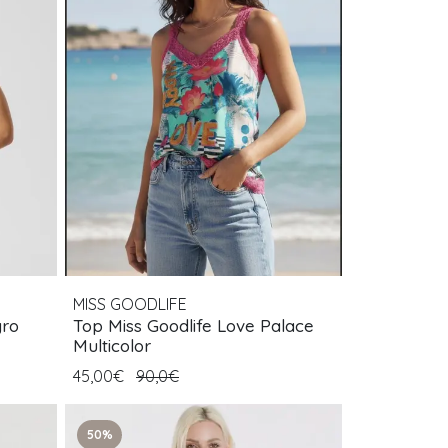
MISS GOODLIFE
gro
Top Miss Goodlife Love Palace
Multicolor
45,00€
90,0€
50%