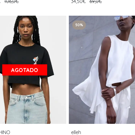
€
106,0€
34,50€
69,0€
50%
AGOTADO
HINO
elleh