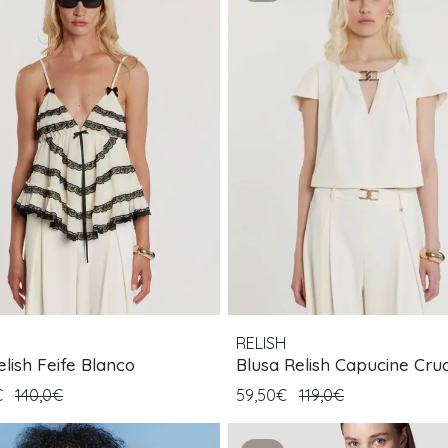
H
RELISH
lish Feife Blanco
Blusa Relish Capucine Cru
€
140,0€
59,50€
119,0€