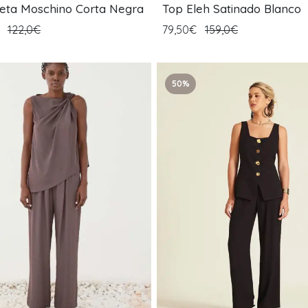
eta Moschino Corta Negra
Top Eleh Satinado Blanco
€
122,0€
79,50€
159,0€
50%