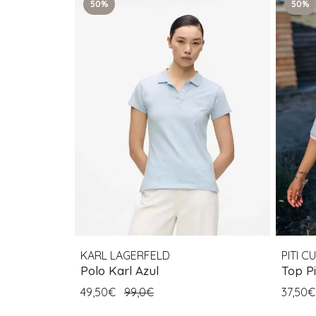
50%
50%
KARL LAGERFELD
PITI CU
Polo Karl Azul
Top Pi
49,50€
99,0€
37,50