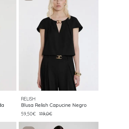
RELISH
da
Blusa Relish Capucine Negro
59,50€
119,0€