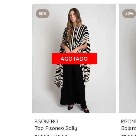
50%
50%
AGOTADO
PISONERO
PISON
Top Pisoneo Sally
Bolero