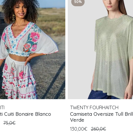
50%
ITI
TWENTY FOURHAITCH
ti Cuiti Bonaire Blanco
Camiseta Oversize Tull Brillos
Verde
€
75,0€
130,00€
260,0€