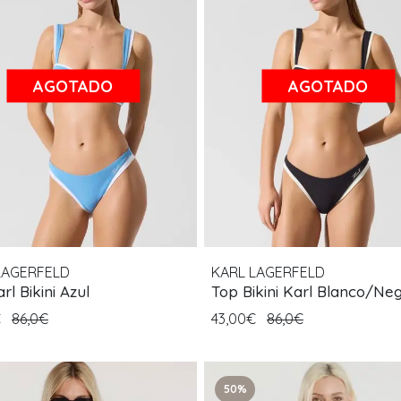
AGOTADO
AGOTADO
LAGERFELD
KARL LAGERFELD
rl Bikini Azul
Top Bikini Karl Blanco/Ne
€
86,0€
43,00€
86,0€
50%