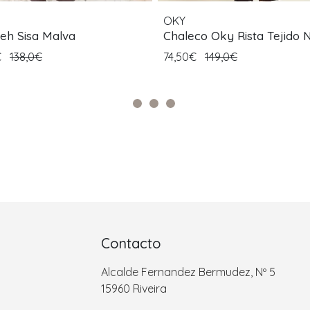
OKY
leh Sisa Malva
Chaleco Oky Rista Tejido 
€
138,0€
74,50€
149,0€
Contacto
Alcalde Fernandez Bermudez, Nº 5
15960 Riveira