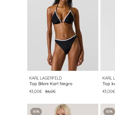
KARL LAGERFELD
KARL 
Top Bikini Karl Negro
Top ka
43,00€
86,0€
43,00
50%
50%