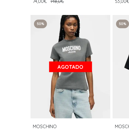
74,00€
148,0€
53,00
50%
50%
AGOTADO
MOSCHINO
MOSC