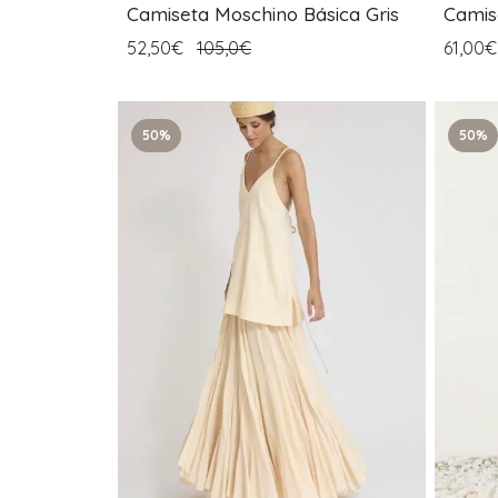
Camiseta Moschino Básica Gris
Camis
52,50€
105,0€
61,00
50%
50%