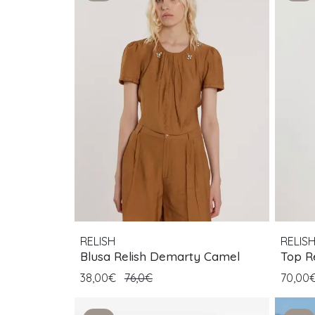
RELISH
RELIS
Blusa Relish Demarty Camel
Top Re
38,00€
76,0€
70,00