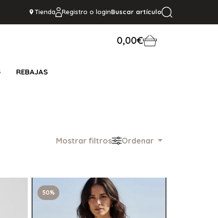
Tienda
Registro o login
Buscar artículo
0,00€
S
REBAJAS
Mostrar filtros
Ordenar
50%